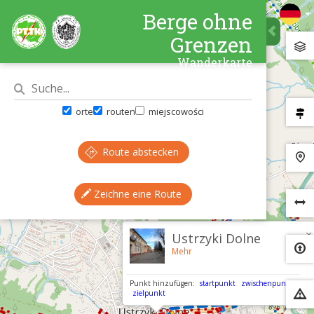
Berge ohne
Grenzen
Wanderkarte
orte
routen
miejscowości
Route abstecken
Zeichne eine Route
×
Ustrzyki Dolne
Mehr
Punkt hinzufügen:
startpunkt
zwischenpunkt
zielpunkt