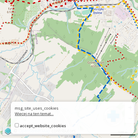
+
msg_site_uses_cookies
Więcej na ten temat...
−
accept_website_cookies
©
OpenStreetMap
contributors
500 m