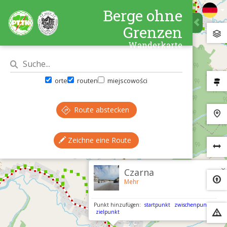
Berge ohne
Grenzen
Wanderkarte
orte
routen
miejscowości
Route abstecken
Zeichne eine Route
×
Czarna
Mehr
Punkt hinzufügen:
startpunkt
zwischenpunkt
zielpunkt