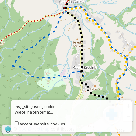
+
msg_site_uses_cookies
Więcej na ten temat...
−
accept_website_cookies
©
OpenStreetMap
contributors
500 m