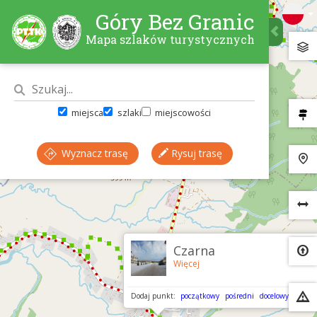
Góry Bez Granic
Mapa szlaków turystycznych
miejsca
szlaki
miejscowości
Wyznacz trasę
Rysuj trasę
×
Czarna
Więcej
Dodaj punkt:
początkowy
pośredni
docelowy