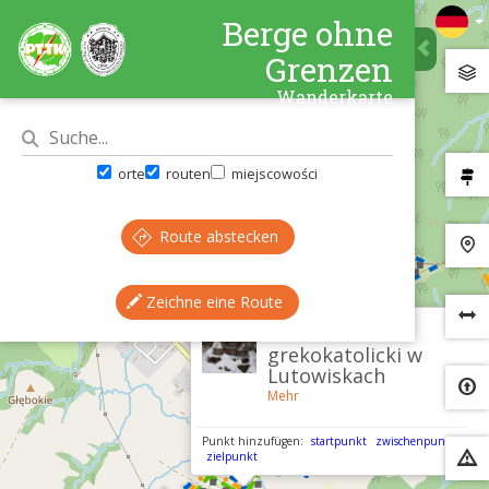
Berge ohne
Grenzen
Wanderkarte
orte
routen
miejscowości
Route abstecken
Zeichne eine Route
×
Cmentarz
grekokatolicki w
Lutowiskach
Mehr
Punkt hinzufügen:
startpunkt
zwischenpunkt
zielpunkt