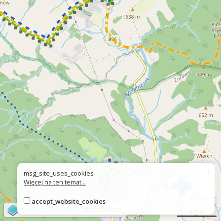
+
msg_site_uses_cookies
Więcej na ten temat...
−
accept_website_cookies
©
OpenStreetMap
contributors
500 m