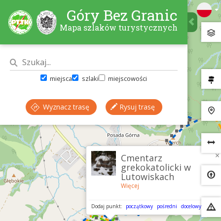
Góry Bez Granic
Mapa szlaków turystycznych
miejsca
szlaki
miejscowości
Wyznacz trasę
Rysuj trasę
×
Cmentarz
grekokatolicki w
Lutowiskach
Więcej
Dodaj punkt:
początkowy
pośredni
docelowy