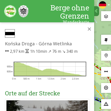
Berge ohne
Grenzen
Wanderkarte
×
Końska Droga - Górna Wetlinka
2,97 km
1h 10min
↗
76 m
↘
340 m
900m
800m
0 m
500 m
1 km
1,5 km
2 km
2,5 km
Orte auf der Strecke