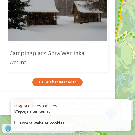
Campingplatz Góra Wetlinka
Wetlina
Als GPX herunterladen
+
Mehr
Umdrehen
Alles zeigen
msg_site_uses_cookies
Więcej na ten temat...
−
accept_website_cookies
©
OpenStreetMap
contributors
500 m