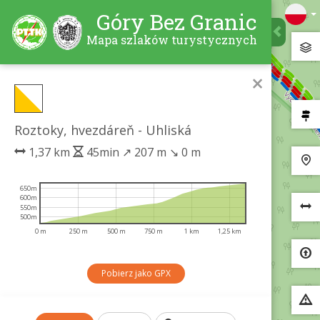
Góry Bez Granic
Mapa szlaków turystycznych
×
Roztoky, hvezdáreň - Uhliská
1,37 km
45min
↗
207 m
↘
0 m
650m
600m
550m
500m
0 m
250 m
500 m
750 m
1 km
1,25 km
Pobierz jako GPX