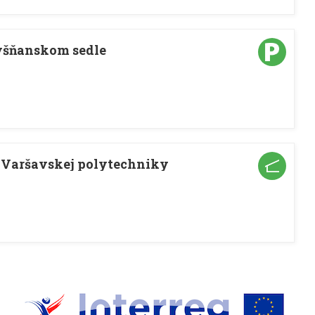
yšňanskom sedle
 Varšavskej polytechniky