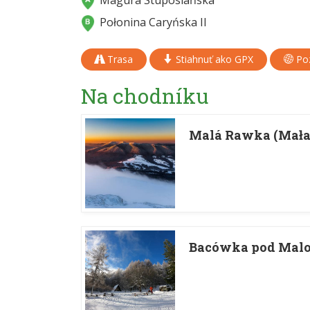
Magura Stuposiańska
Połonina Caryńska II
Trasa
Stiahnuť ako GPX
Poz
Na chodníku
Malá Rawka (Mał
Bacówka pod Mal