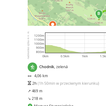
nadmorská výška m n. m.
1200m
1100m
1000m
900m
800m
2
0km
0.5km
1km
1.5
Chodník
, zelená
4,06 km
2h
(1h 50min w przeciwnym kierunku)
↗ 469 m
↘ 218 m