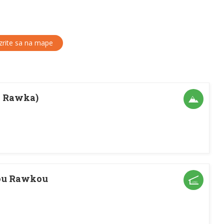
rite sa na mape
a Rawka)
ou Rawkou