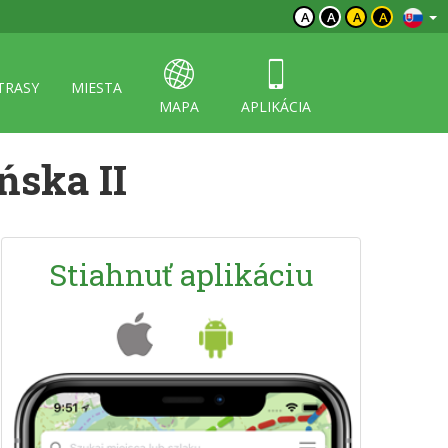
A
A
A
A
TRASY
MIESTA
MAPA
APLIKÁCIA
ńska II
Stiahnuť aplikáciu