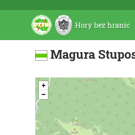
Hory bez hraníc
Magura Stuposi
+
−