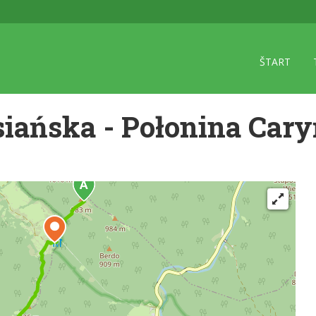
ŠTART
ańska - Połonina Cary