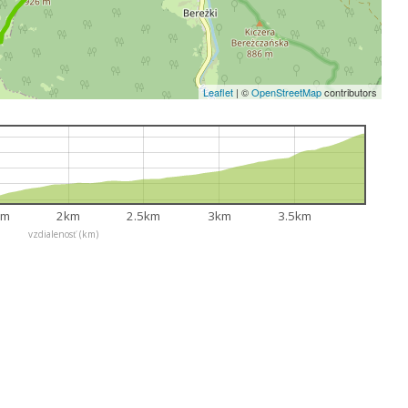
Leaflet
|
©
OpenStreetMap
contributors
km
2km
2.5km
3km
3.5km
vzdialenosť (km)