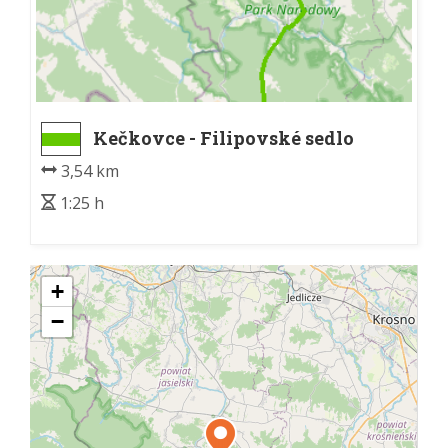
Kečkovce - Filipovské sedlo
3,54 km
1:25 h
+
−