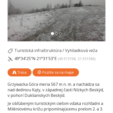
Turistická infraštruktúra
/
Vyhliadková veža
49°34'25"N
21°31'53"E
(49.573708, 21.531586)
Trasa
Pozrite sa na mape
Grzywacka Góra meria 567 m n. m. a nachádza sa
nad dedinou Kąty, v západnej časti Nízkych Beskýd,
v pohorí Duklianskych Beskýd.
Je obľúbeným turistickým cieľom vďaka rozhľadni a
Miléniovému krížu pripomínajúcemu prelom 2. a 3.