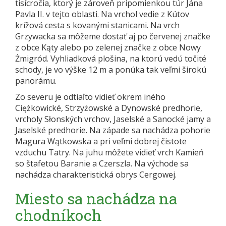
tisícročia, ktorý je zároveň pripomienkou túr Jána
Pavla II. v tejto oblasti. Na vrchol vedie z Kútov
krížová cesta s kovanými stanicami. Na vrch
Grzywacka sa môžeme dostať aj po červenej značke
z obce Kąty alebo po zelenej značke z obce Nowy
Żmigród. Vyhliadková plošina, na ktorú vedú točité
schody, je vo výške 12 m a ponúka tak veľmi širokú
panorámu.
Zo severu je odtiaľto vidieť okrem iného
Ciężkowické, Strzyżowské a Dynowské predhorie,
vrcholy Słonských vrchov, Jaselské a Sanocké jamy a
Jaselské predhorie. Na západe sa nachádza pohorie
Magura Wątkowska a pri veľmi dobrej čistote
vzduchu Tatry. Na juhu môžete vidieť vrch Kamień
so štafetou Baranie a Czerszla. Na východe sa
nachádza charakteristická obrys Cergowej.
Miesto sa nachádza na
chodníkoch