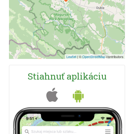
Leaflet
|
©
OpenStreetMap
contributors
Stiahnuť aplikáciu