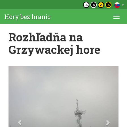
A
A
A
A
Hory bez hraníc
Togg
navi
Rozhľadňa na
Grzywackej hore