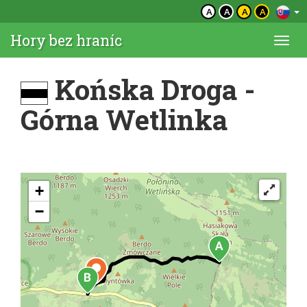
A
A
A
A
Hory bez hraníc
Togg
navi
Końska Droga -
Górna Wetlinka
+
−