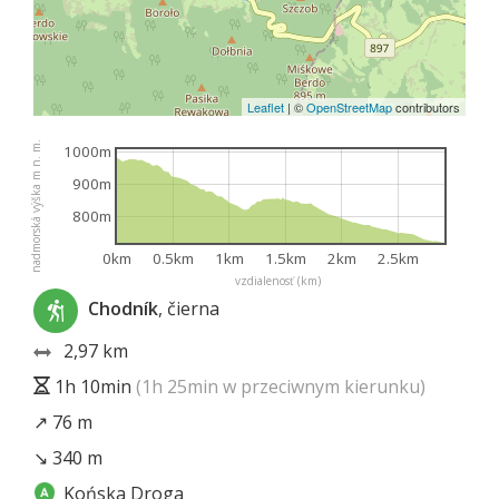
Leaflet
|
©
OpenStreetMap
contributors
nadmorská výška m n. m.
1000m
900m
800m
0km
0.5km
1km
1.5km
2km
2.5km
vzdialenosť (km)
Chodník
, čierna
2,97 km
1h 10min
(1h 25min w przeciwnym kierunku)
↗ 76 m
↘ 340 m
Końska Droga