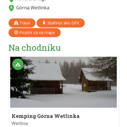
Górna Wetlinka
Trasa
Stiahnuť ako GPX
Pozrite sa na mape
Na chodníku
Kemping Górna Wetlinka
Wetlina