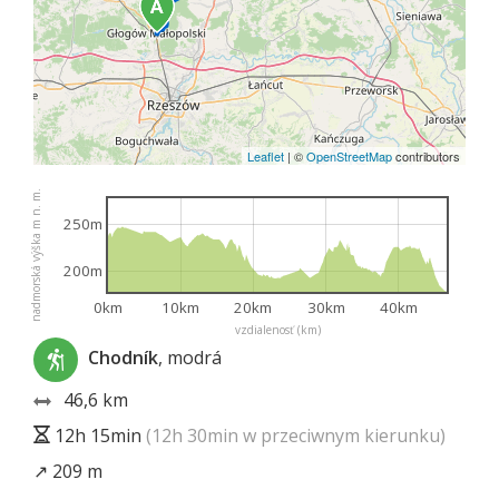
Leaflet
|
©
OpenStreetMap
contributors
nadmorská výška m n. m.
250m
200m
0km
10km
20km
30km
40km
vzdialenosť (km)
Chodník
, modrá
46,6 km
12h 15min
(12h 30min w przeciwnym kierunku)
↗ 209 m