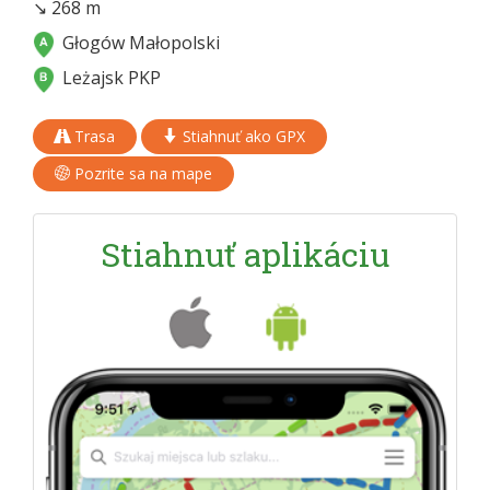
↘ 268 m
Głogów Małopolski
Leżajsk PKP
Trasa
Stiahnuť ako GPX
Pozrite sa na mape
Stiahnuť aplikáciu