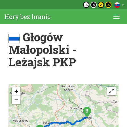
A
A
A
A
Hory bez hraníc
Togg
navi
Głogów
Małopolski -
Leżajsk PKP
+
−