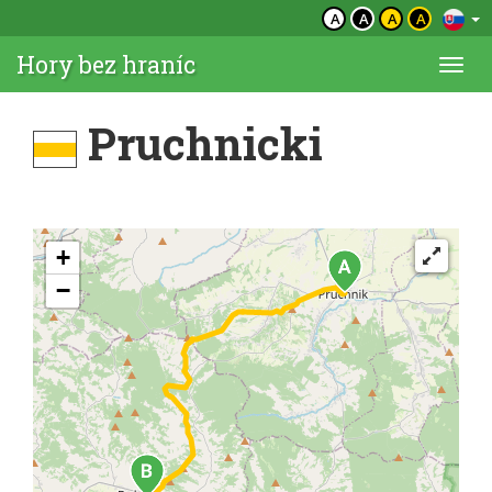
A
A
A
A
Hory bez hraníc
Togg
navi
Pruchnicki
+
−