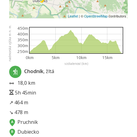
Leaflet
|
©
OpenStreetMap
contributors
nadmorská výška m n. m.
450m
400m
350m
300m
250m
0km
5km
10km
15km
vzdialenosť (km)
Chodník
, žltá
18,0 km
5h 45min
↗ 464 m
↘ 478 m
Pruchnik
Dubiecko