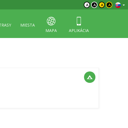
A
A
A
A
TRASY
MIESTA
MAPA
APLIKÁCIA