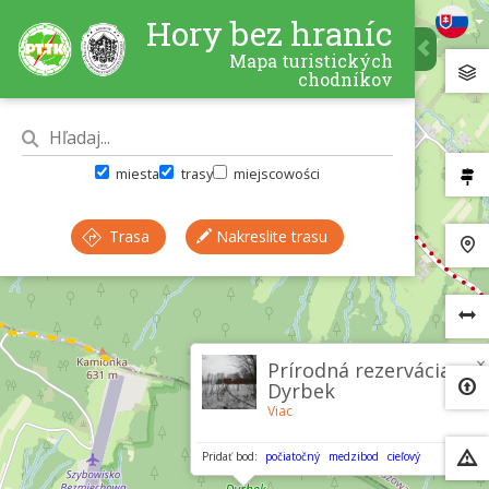
Hory bez hraníc
Mapa turistických
chodníkov
miesta
trasy
miejscowości
Trasa
Nakreslite trasu
×
Prírodná rezervácia
Dyrbek
Viac
Pridať bod:
počiatočný
medzibod
cieľový