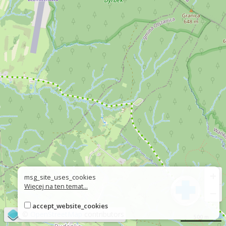
+
msg_site_uses_cookies
Więcej na ten temat...
−
accept_website_cookies
©
OpenStreetMap
contributors
500 m