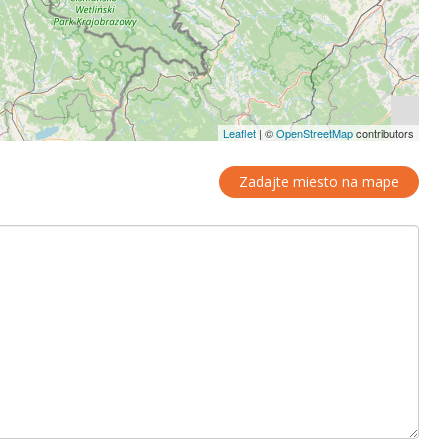
Leaflet
|
©
OpenStreetMap
contributors
Zadajte miesto na mape