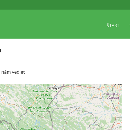
ŠTART
?
e nám vedieť