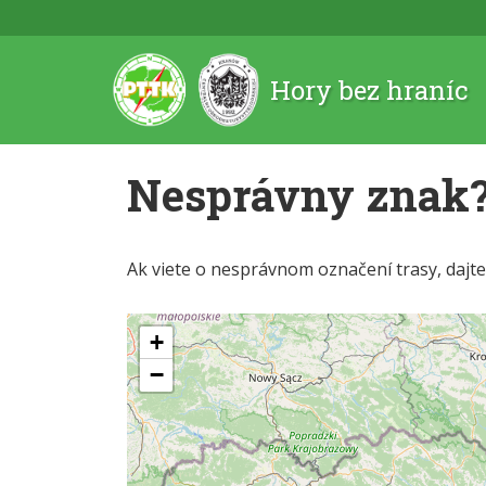
Hory bez hraníc
Nesprávny znak
Ak viete o nesprávnom označení trasy, dajt
+
−