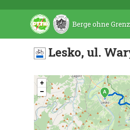
Berge ohne Gren
Lesko, ul. War
+
−