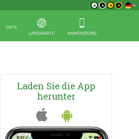
A
A
A
A
ORTE
LANDKARTE
ANWENDUNG
Laden Sie die App
herunter