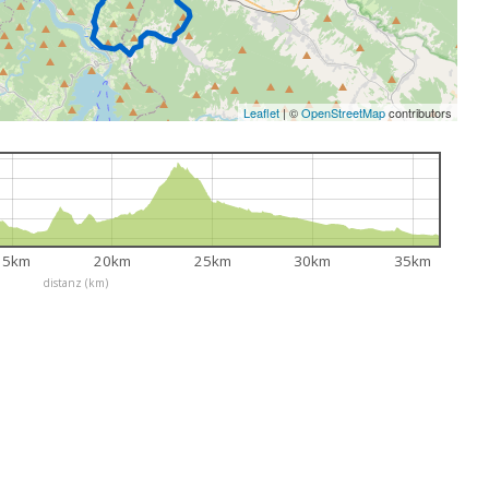
Leaflet
|
©
OpenStreetMap
contributors
15km
20km
25km
30km
35km
distanz (km)