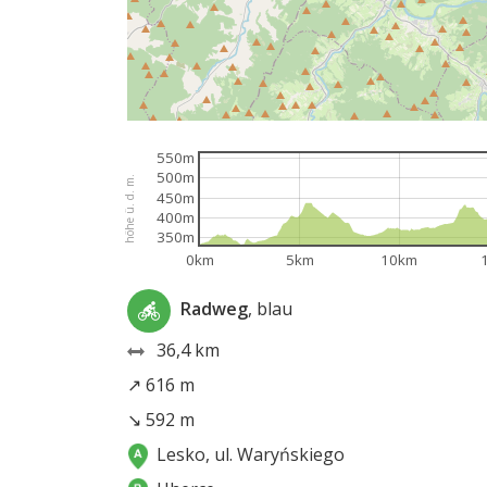
550m
500m
höhe ü. d. m.
450m
400m
350m
0km
5km
10km
Radweg
, blau
36,4 km
↗ 616 m
↘ 592 m
Lesko, ul. Waryńskiego