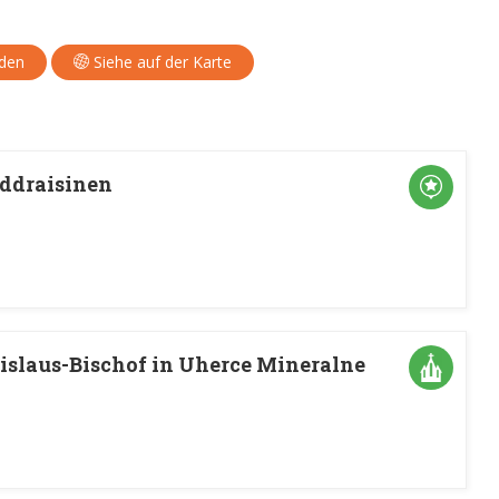
aden
Siehe auf der Karte
ddraisinen
nislaus-Bischof in Uherce Mineralne