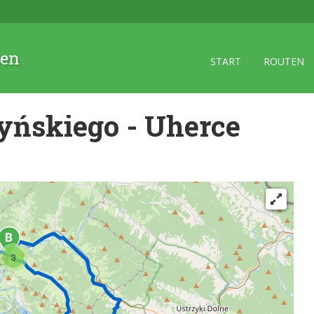
zen
START
ROUTEN
yńskiego - Uherce
3