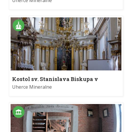
Uherce Mineralne
Kostol sv. Stanislava Biskupa v
Uhercach Mineralnych
Uherce Mineralne