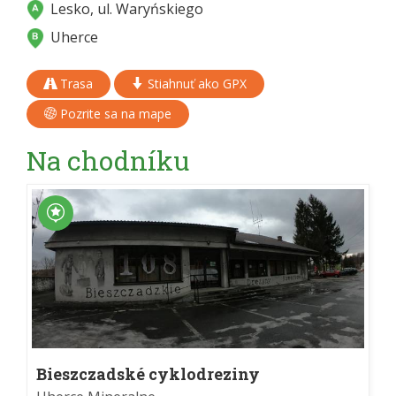
Lesko, ul. Waryńskiego
Uherce
Trasa
Stiahnuť ako GPX
Pozrite sa na mape
Na chodníku
Bieszczadské cyklodreziny