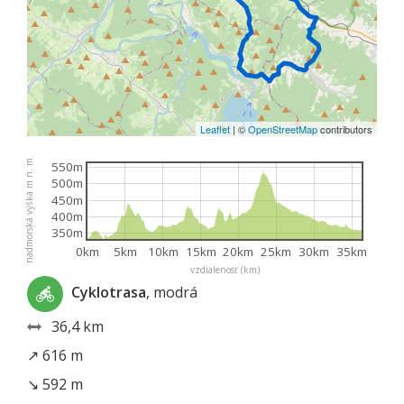
Leaflet
|
©
OpenStreetMap
contributors
nadmorská výška m n. m.
550m
500m
450m
400m
350m
0km
5km
10km
15km
20km
25km
30km
35km
vzdialenosť (km)
Cyklotrasa
, modrá
36,4 km
↗ 616 m
↘ 592 m