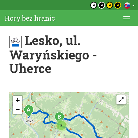
A
A
A
A
Hory bez hraníc
Togg
navi
Lesko, ul.
Waryńskiego -
Uherce
+
−
3