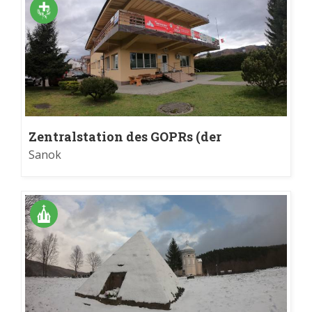
Zentralstation des GOPRs (der
Freiwilligen Bergrettungswacht) in
Sanok
Sanok