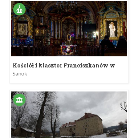
Kościół i klasztor Franciszkanów w
Sanoku
Sanok