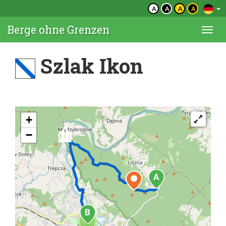
A
A
A
A
Berge ohne Grenzen
Togg
navi
Szlak Ikon
+
−
5