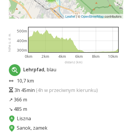
Leaflet
|
©
OpenStreetMap
contributors
500m
höhe ü. d. m.
400m
300m
0km
2km
4km
6km
8km
10km
distanz (km)
Lehrpfad
, blau
10,7 km
3h 45min
(4h w przeciwnym kierunku)
↗ 366 m
↘ 485 m
Liszna
Sanok, zamek