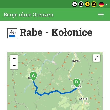
A
A
A
A
Berge ohne Grenzen
Togg
navi
Rabe - Kołonice
+
−