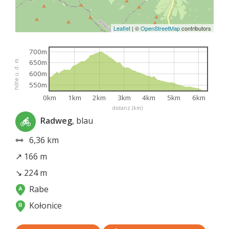
Leaflet
|
©
OpenStreetMap
contributors
700m
höhe ü. d. m.
650m
600m
550m
0km
1km
2km
3km
4km
5km
6km
distanz (km)
Radweg
, blau
6,36 km
↗ 166 m
↘ 224 m
Rabe
Kołonice