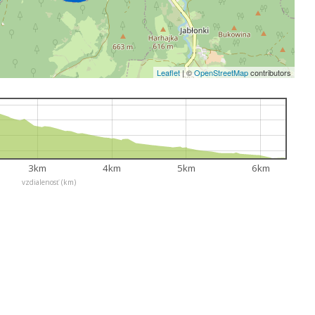
Leaflet
|
©
OpenStreetMap
contributors
3km
4km
5km
6km
vzdialenosť (km)