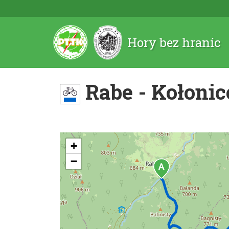
Hory bez hraníc
Rabe - Kołonic
+
−