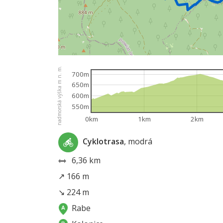
nadmorská výška m n. m.
700m
650m
600m
550m
0km
1km
2km
Cyklotrasa
, modrá
6,36 km
↗ 166 m
↘ 224 m
Rabe