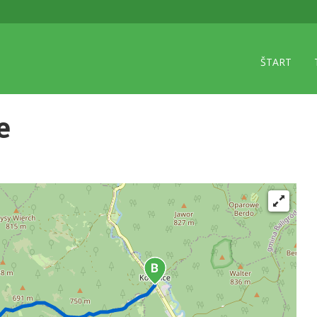
ŠTART
e