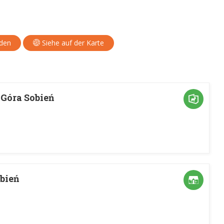
aden
Siehe auf der Karte
 Góra Sobień
bień