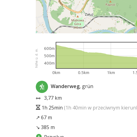
600m
höhe ü. d. m.
500m
400m
0km
0.5km
1km
1.
Wanderweg
, grün
3,77 km
1h 25min
(1h 40min w przeciwnym kierun
↗ 67 m
↘ 385 m