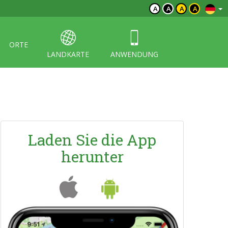
A
A
A
A
ORTE
LANDKARTE
ANWENDUNG
Laden Sie die App
herunter