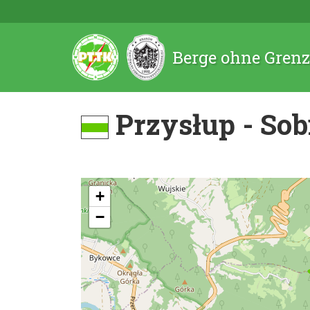
Berge ohne Gren
Przysłup - Sob
+
−