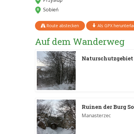
Przysłup
Sobień
Route abstecken
Als GPX herunterl
Auf dem Wanderweg
Naturschutzgebiet
Ruinen der Burg So
Manasterzec