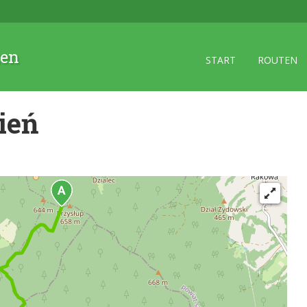
zen
START
ROUTEN
ień