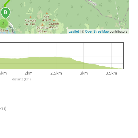
2
Leaflet
|
©
OpenStreetMap
contributors
5km
2km
2.5km
3km
3.5km
distanz (km)
ku)