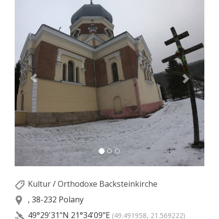
Kultur
/
Orthodoxe Backsteinkirche
, 38-232 Polany
49°29'31"N
21°34'09"E
(49.491958, 21.569222)