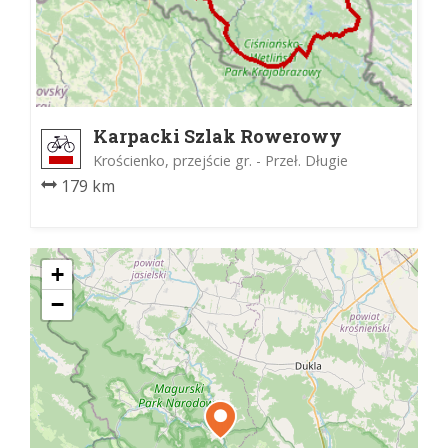
Karpacki Szlak Rowerowy
Krościenko, przejście gr. - Przeł. Długie
179 km
+
−