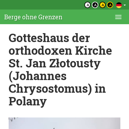
A
A
A
A
Berge ohne Grenzen
Togg
navi
Gotteshaus der
orthodoxen Kirche
St. Jan Złotousty
(Johannes
Chrysostomus) in
Polany