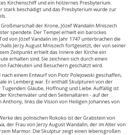
tes Kirchenschiff und ein hölzernes Presbyterium.
r stark beschädigt und das Presbyterium wurde zur
ls.
 Großmarschall der Krone, Józef Wandalin Mniszech
ster spendete. Der Tempel erhielt ein barockes
Tod von Józef Vandalin im Jahr 1747 unterbrachen die
halls Jerzy August Mniszech fortgesetzt, der von seiner
sem Zeitpunkt erhielt das Innere der Kirche ein
te erhalten sind. Sie zeichnen sich durch einen
 von Fachleuten und Besuchern geschätzt wird.
 nach einem Entwurf von Piotr Polejowski geschaffen,
ale in Lemberg war. Er enthält Skulpturen von der
 Tugenden: Glaube, Hoffnung und Liebe. Auffällig ist
 der Kirchenväter und den Seitenaltären - auf der
en Anthony, links die Vision von Heiligen Johannes von
Werke des polnischen Rokoko ist der Grabstein von
 der Frau von Jerzy August Wandalin, der im Alter von
rzem Marmor. Die Skulptur zeigt einen lebensgroßen