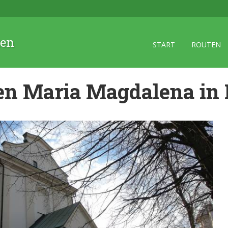
zen
START
ROUTEN
gen Maria Magdalena in