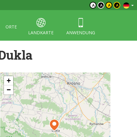
A
A
A
A
ORTE
LANDKARTE
ANWENDUNG
 Dukla
+
−