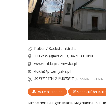
Kultur
/
Backsteinkirche
Trakt Węgierski 18, 38-450 Dukla
www.dukla.przemyska.pl
dukla@przemyska.pl
49°33'21"N
21°40'58"E
(49.556078, 21.6828
Route abstecken
Siehe auf der Kart
Kirche der Heiligen Maria Magdalena in Duk