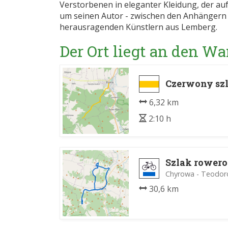
Verstorbenen in eleganter Kleidung, der auf 
um seinen Autor - zwischen den Anhängern v
herausragenden Künstlern aus Lemberg.
Der Ort liegt an den 
Czerwony szl
6,32 km
2:10 h
Szlak rower
Chyrowa - Teodo
30,6 km