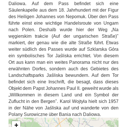
Daliowa. Auf dem Pass befindet sich eine
Säulenkapelle aus dem 18. Jahrhundert mit der Figur
des Heiligen Johannes von Nepomuk. Über den Pass
führte einst eine wichtige Handelsroute von Ungarn
nach Polen. Deshalb wurde hier der Weg „Na
węgierskim trakcie (Auf der ungarischen Straße)"
markiert, der genau wie die alte Straße führt. Etwas
weiter südlich des Passes wurde auf Szklarska Góra
ein symbolisches Tor Jaśliska errichtet. Von diesem
Ort aus kann man ein weites Panorama nicht nur des
erwähnten Dorfes, sondern auch des Gebietes des
Landschaftsparks Jaśliska bewundern. Auf dem Tor
befindet sich eine Inschrift, die besagt, dass dieses
Objekt dem Papst Johannes Paul II. geweiht wurde als
„Willkommen in diesem Land und ein Symbol der
Zuflucht in den Bergen". Karol Wojtyła hielt sich 1957
in der Nähe von Jaśliska auf und wanderte von den
Polany Surowiczne über Bania nach Daliowa.
+