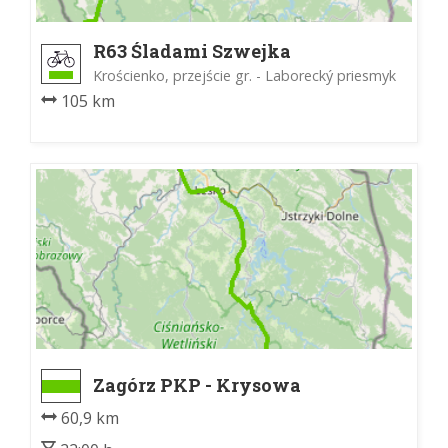
R63 Śladami Szwejka
Krościenko, przejście gr. - Laborecký priesmyk
105 km
Zagórz PKP - Krysowa
60,9 km