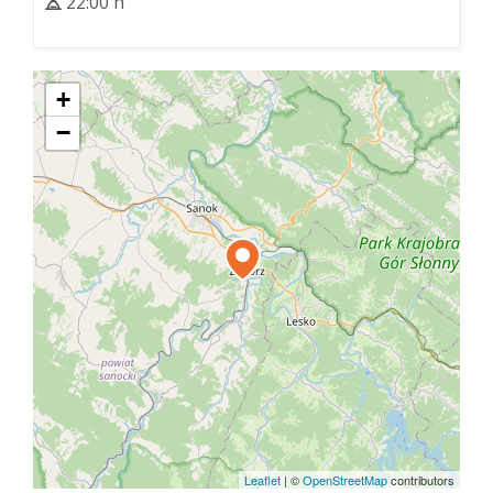
22:00 h
+
−
Leaflet
|
©
OpenStreetMap
contributors