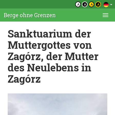
A
A
A
A
Berge ohne Grenzen
Togg
navi
Sanktuarium der
Muttergottes von
Zagórz, der Mutter
des Neulebens in
Zagórz