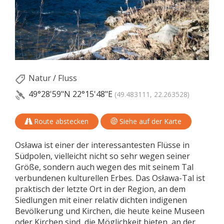
Natur
/
Fluss
49°28'59"N
22°15'48"E
(49.483111, 22.263528)
Route abstecken
Siehe auf der Karte
Osława ist einer der interessantesten Flüsse in
Südpolen, vielleicht nicht so sehr wegen seiner
Größe, sondern auch wegen des mit seinem Tal
verbundenen kulturellen Erbes. Das Osława-Tal ist
praktisch der letzte Ort in der Region, an dem
Siedlungen mit einer relativ dichten indigenen
Bevölkerung und Kirchen, die heute keine Museen
oder Kirchen sind, die Möglichkeit bieten, an der