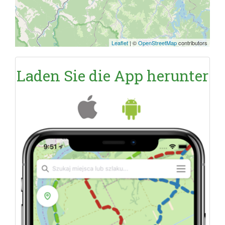
Leaflet
|
©
OpenStreetMap
contributors
Laden Sie die App herunter