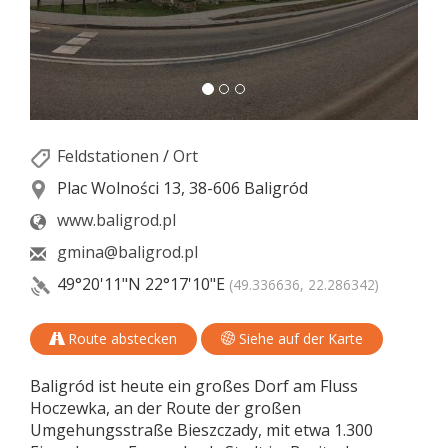
Feldstationen
/
Ort
Plac Wolności 13, 38-606 Baligród
www.baligrod.pl
gmina@baligrod.pl
49°20'11"N
22°17'10"E
(49.336636, 22.286342)
Route abstecken
Siehe auf der Karte
Baligród ist heute ein großes Dorf am Fluss
Hoczewka, an der Route der großen
Umgehungsstraße Bieszczady, mit etwa 1.300