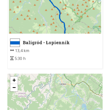
Baligród - Łopiennik
13,4 km
5:30 h
+
−