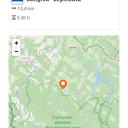
13,4 km
5:30 h
+
−