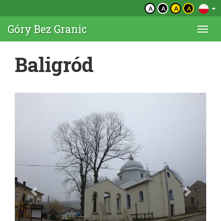
A
A
A
A
Góry Bez Granic
Togg
navi
Baligród