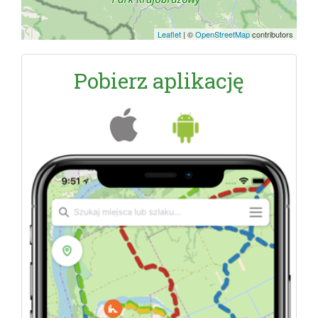
Leaflet
|
©
OpenStreetMap
contributors
Pobierz aplikację