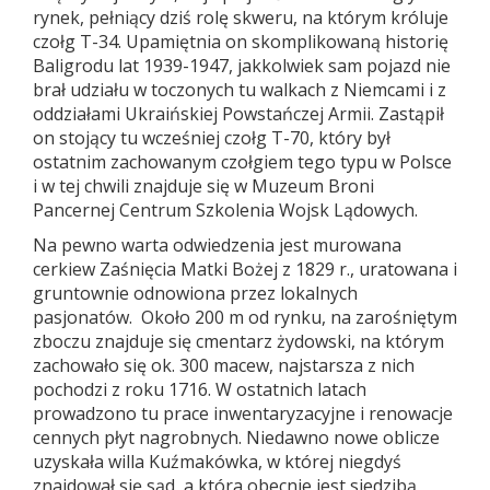
rynek, pełniący dziś rolę skweru, na którym króluje
czołg T-34. Upamiętnia on skomplikowaną historię
Baligrodu lat 1939-1947, jakkolwiek sam pojazd nie
brał udziału w toczonych tu walkach z Niemcami i z
oddziałami Ukraińskiej Powstańczej Armii. Zastąpił
on stojący tu wcześniej czołg T-70, który był
ostatnim zachowanym czołgiem tego typu w Polsce
i w tej chwili znajduje się w Muzeum Broni
Pancernej Centrum Szkolenia Wojsk Lądowych.
Na pewno warta odwiedzenia jest murowana
cerkiew Zaśnięcia Matki Bożej z 1829 r., uratowana i
gruntownie odnowiona przez lokalnych
pasjonatów. Około 200 m od rynku, na zarośniętym
zboczu znajduje się cmentarz żydowski, na którym
zachowało się ok. 300 macew, najstarsza z nich
pochodzi z roku 1716. W ostatnich latach
prowadzono tu prace inwentaryzacyjne i renowacje
cennych płyt nagrobnych. Niedawno nowe oblicze
uzyskała willa Kuźmakówka, w której niegdyś
znajdował się sąd, a która obecnie jest siedzibą