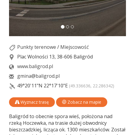
Punkty terenowe
/
Miejscowość
Plac Wolności 13, 38-606 Baligród
www.baligrod.pl
gmina@baligrod.pl
49°20'11"N
22°17'10"E
(49.336636, 22.286342)
Wyznacz trasę
Zobacz na mapie
Baligród to obecnie spora wieś, położona nad
rzeką Hoczewka, na trasie dużej obwodnicy
bieszczadzkiej, licząca ok. 1300 mieszkańców. Został