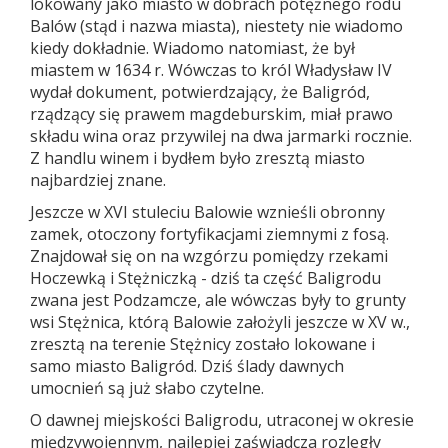
lokowany jako miasto w dobrach potężnego rodu
Balów (stąd i nazwa miasta), niestety nie wiadomo
kiedy dokładnie. Wiadomo natomiast, że był
miastem w 1634 r. Wówczas to król Władysław IV
wydał dokument, potwierdzający, że Baligród,
rządzący się prawem magdeburskim, miał prawo
składu wina oraz przywilej na dwa jarmarki rocznie.
Z handlu winem i bydłem było zresztą miasto
najbardziej znane.
Jeszcze w XVI stuleciu Balowie wznieśli obronny
zamek, otoczony fortyfikacjami ziemnymi z fosą.
Znajdował się on na wzgórzu pomiędzy rzekami
Hoczewką i Stężniczką - dziś ta część Baligrodu
zwana jest Podzamcze, ale wówczas były to grunty
wsi Stężnica, którą Balowie założyli jeszcze w XV w.,
zresztą na terenie Stężnicy zostało lokowane i
samo miasto Baligród. Dziś ślady dawnych
umocnień są już słabo czytelne.
O dawnej miejskości Baligrodu, utraconej w okresie
międzywojennym, najlepiej zaświadcza rozległy