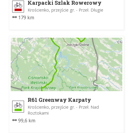
Karpacki Szlak Rowerowy
Krościenko, przejście gr. - Przeł. Długie
179 km
R61 Greenway Karpaty
Wschodnie
Krościenko, przejście gr. - Przeł. Nad
Roztokami
99,6 km