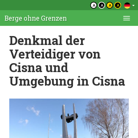
A
A
A
A
Berge ohne Grenzen
Togg
navi
Denkmal der
Verteidiger von
Cisna und
Umgebung in Cisna