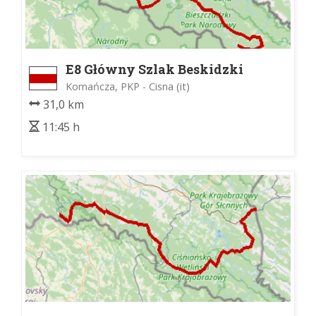
E8 Główny Szlak Beskidzki
Komańcza, PKP - Cisna (it)
31,0 km
11:45 h