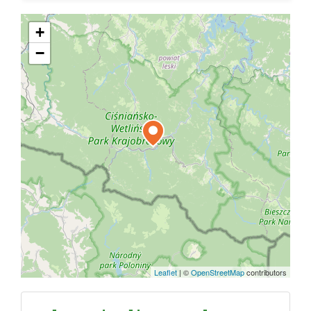
+
−
Leaflet
|
©
OpenStreetMap
contributors