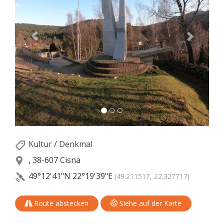
Kultur
/
Denkmal
, 38-607 Cisna
49°12'41"N
22°19'39"E
(49.211517, 22.327717)
Route abstecken
Siehe auf der Karte