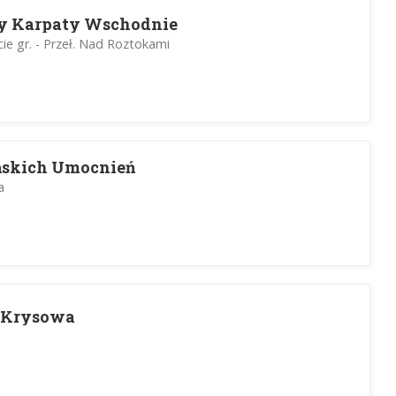
y Karpaty Wschodnie
cie gr. - Przeł. Nad Roztokami
ńskich Umocnień
a
- Krysowa