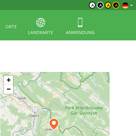
A
A
A
A
ORTE
LANDKARTE
ANWENDUNG
+
−