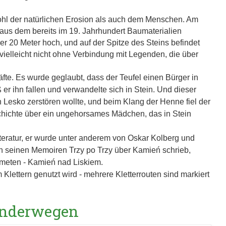
ohl der natürlichen Erosion als auch dem Menschen. Am
aus dem bereits im 19. Jahrhundert Baumaterialien
 20 Meter hoch, und auf der Spitze des Steins befindet
 vielleicht nicht ohne Verbindung mit Legenden, die über
räfte. Es wurde geglaubt, dass der Teufel einen Bürger in
 er ihn fallen und verwandelte sich in Stein. Und dieser
in Lesko zerstören wollte, und beim Klang der Henne fiel der
schichte über ein ungehorsames Mädchen, das in Stein
Literatur, er wurde unter anderem von Oskar Kolberg und
in seinen Memoiren Trzy po Trzy über Kamień schrieb,
meten - Kamień nad Liskiem.
lettern genutzt wird - mehrere Kletterrouten sind markiert
Wanderwegen