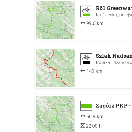
R61 Greenwa
Krościenko, przejś
99,6 km
Szlak Nadsa
Bóbrka - Szańcow
149 km
Zagórz PKP 
60,9 km
22:00 h