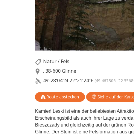
Natur
/
Fels
, 38-600 Glinne
49°28'04"N
22°21'24"E
(49.467806, 22.3568
Route abstecken
Siehe auf der Kart
Kamień Leski ist eine der beliebtesten Attrakt
Erscheinungsbild als auch ihrer Lage zu verdan
Bieszczady und gleichzeitig auf der grünen R
Glinne. Der Stein ist eine Felsformation aus 