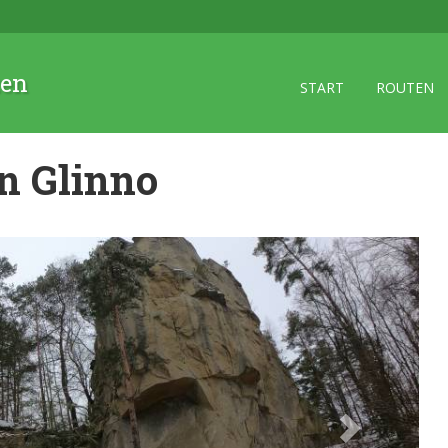
zen
START
ROUTEN
in Glinno