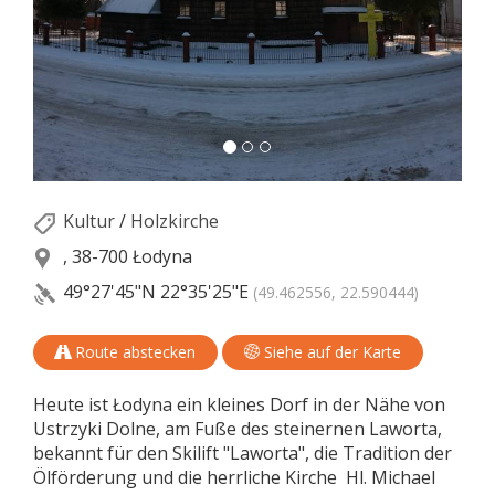
Kultur
/
Holzkirche
, 38-700 Łodyna
49°27'45"N
22°35'25"E
(49.462556, 22.590444)
Route abstecken
Siehe auf der Karte
Heute ist Łodyna ein kleines Dorf in der Nähe von
Ustrzyki Dolne, am Fuße des steinernen Laworta,
bekannt für den Skilift "Laworta", die Tradition der
Ölförderung und die herrliche Kirche Hl. Michael