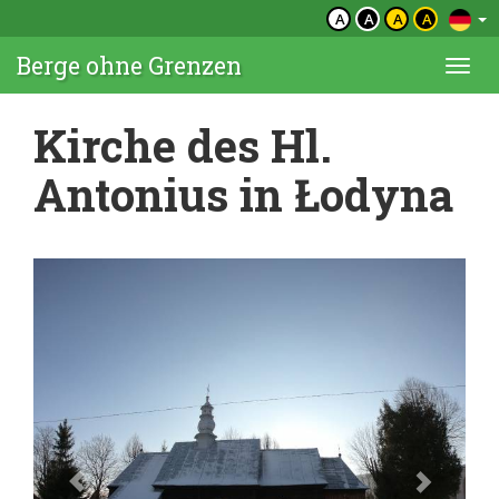
A
A
A
A
Berge ohne Grenzen
Togg
navi
Kirche des Hl.
Antonius in Łodyna