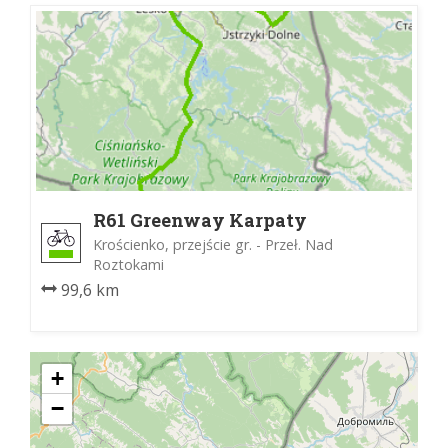
R61 Greenway Karpaty
Wschodnie
Krościenko, przejście gr. - Przeł. Nad
Roztokami
99,6 km
+
−