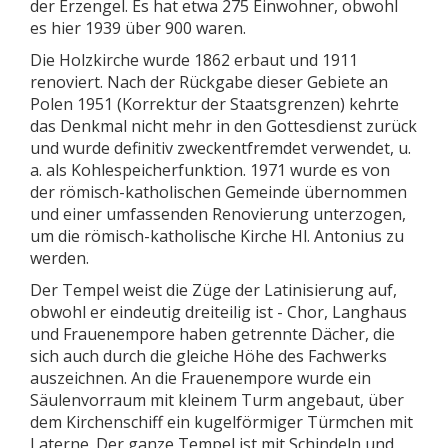
der Erzengel. Es hat etwa 275 Einwohner, obwohl
es hier 1939 über 900 waren.
Die Holzkirche wurde 1862 erbaut und 1911
renoviert. Nach der Rückgabe dieser Gebiete an
Polen 1951 (Korrektur der Staatsgrenzen) kehrte
das Denkmal nicht mehr in den Gottesdienst zurück
und wurde definitiv zweckentfremdet verwendet, u.
a. als Kohlespeicherfunktion. 1971 wurde es von
der römisch-katholischen Gemeinde übernommen
und einer umfassenden Renovierung unterzogen,
um die römisch-katholische Kirche Hl. Antonius zu
werden.
Der Tempel weist die Züge der Latinisierung auf,
obwohl er eindeutig dreiteilig ist - Chor, Langhaus
und Frauenempore haben getrennte Dächer, die
sich auch durch die gleiche Höhe des Fachwerks
auszeichnen. An die Frauenempore wurde ein
Säulenvorraum mit kleinem Turm angebaut, über
dem Kirchenschiff ein kugelförmiger Türmchen mit
Laterne. Der ganze Tempel ist mit Schindeln und