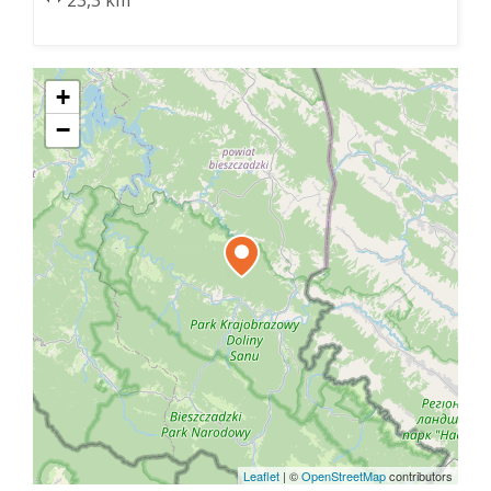
+
−
Leaflet
|
©
OpenStreetMap
contributors