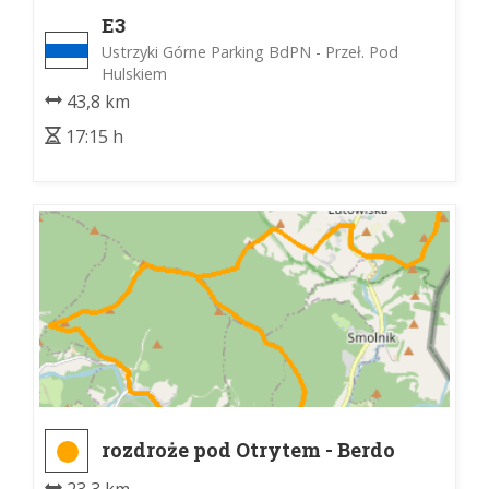
E3
Ustrzyki Górne Parking BdPN - Przeł. Pod
Hulskiem
43,8 km
17:15 h
rozdroże pod Otrytem - Berdo
23,3 km