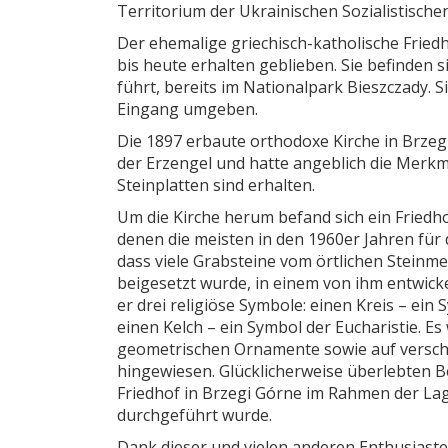
Territorium der Ukrainischen Sozialistische
Der ehemalige griechisch-katholische Fried
bis heute erhalten geblieben. Sie befinden
führt, bereits im Nationalpark Bieszczady. 
Eingang umgeben.
Die 1897 erbaute orthodoxe Kirche in Brzeg
der Erzengel und hatte angeblich die Merk
Steinplatten sind erhalten.
Um die Kirche herum befand sich ein Friedhof
denen die meisten in den 1960er Jahren für
dass viele Grabsteine ​​vom örtlichen Stein
beigesetzt wurde, in einem von ihm entwicke
er drei religiöse Symbole: einen Kreis – ei
einen Kelch – ein Symbol der Eucharistie. E
geometrischen Ornamente sowie auf versch
hingewiesen. Glücklicherweise überlebten Be
Friedhof in Brzegi Górne im Rahmen der La
durchgeführt wurde.
Dank dieser und vielen anderen Enthusiasten