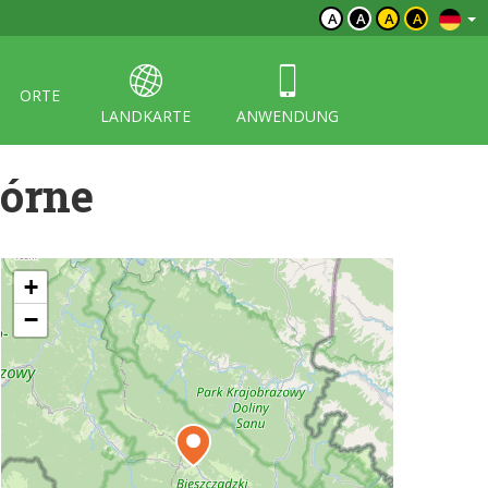
A
A
A
A
ORTE
LANDKARTE
ANWENDUNG
Górne
+
−