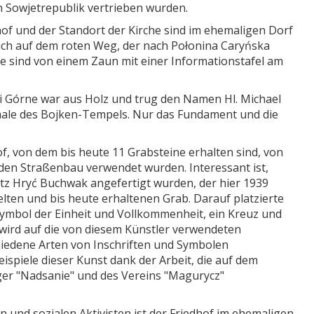
n Sowjetrepublik vertrieben wurden.
hof und der Standort der Kirche sind im ehemaligen Dorf
 sich auf dem roten Weg, der nach Połonina Caryńska
Sie sind von einem Zaun mit einer Informationstafel am
i Górne war aus Holz und trug den Namen Hl. Michael
male des Bojken-Tempels. Nur das Fundament und die
, von dem bis heute 11 Grabsteine ​​erhalten sind, von
 den Straßenbau verwendet wurden. Interessant ist,
metz Hryć Buchwak angefertigt wurden, der hier 1939
lten und bis heute erhaltenen Grab. Darauf platzierte
n Symbol der Einheit und Vollkommenheit, ein Kreuz und
s wird auf die von diesem Künstler verwendeten
iedene Arten von Inschriften und Symbolen
ispiele dieser Kunst dank der Arbeit, die auf dem
ger "Nadsanie" und des Vereins "Magurycz"
 und sozialen Aktivisten ist der Friedhof im ehemaligen