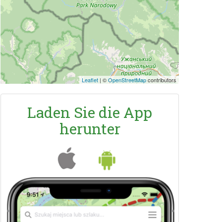
Leaflet
|
©
OpenStreetMap
contributors
Laden Sie die App
herunter