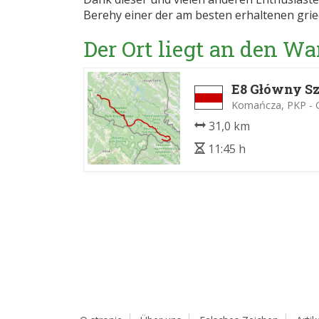
Berehy einer der am besten erhaltenen grie
Der Ort liegt an den 
E8 Główny Sz
Komańcza, PKP - Ci
31,0 km
11:45 h