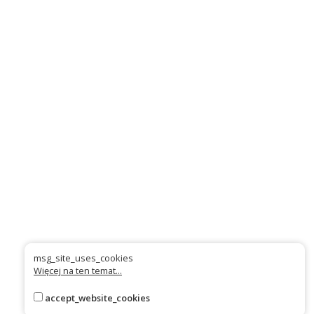
msg_site_uses_cookies
Więcej na ten temat...
accept_website_cookies