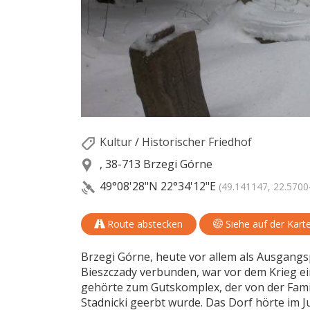
Kultur
/
Historischer Friedhof
, 38-713 Brzegi Górne
49°08'28"N
22°34'12"E
(49.141147, 22.5700
Route abstecken
Siehe auf der Kart
Brzegi Górne, heute vor allem als Ausgang
Bieszczady verbunden, war vor dem Krieg ei
gehörte zum Gutskomplex, der von der Famil
Stadnicki geerbt wurde. Das Dorf hörte im Ju