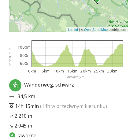
Leaflet
|
©
OpenStreetMap
contributors
1000m
höhe ü. d. m.
800m
600m
0km
5km
10km
15km
20km
25km
30km
distanz (km)
Wanderweg
, schwarz
34,5 km
14h 15min
(14h w przeciwnym kierunku)
↗ 2 210 m
↘ 2 045 m
Jaworne