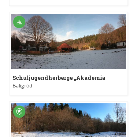
Schuljugendherberge „Akademia
Bieszczadzka” in Jabłonki
Baligród