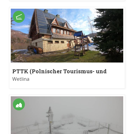
PTTK (Polnischer Tourismus- und
Landschaftsverband)-Herberge in
Wetlina
Jaworzec