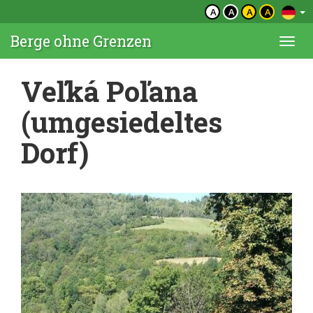
A
A
A
A
Berge ohne Grenzen
Togg
navi
Veľká Poľana
(umgesiedeltes
Dorf)