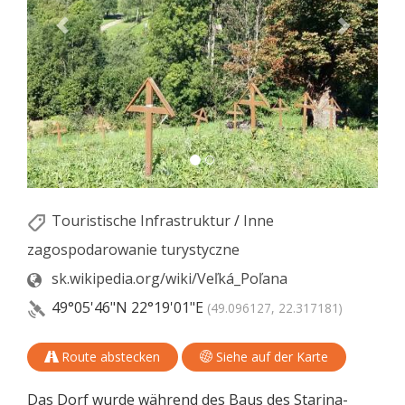
Touristische Infrastruktur
/
Inne
zagospodarowanie turystyczne
sk.wikipedia.org/wiki/Veľká_Poľana
49°05'46"N
22°19'01"E
(49.096127, 22.317181)
Route abstecken
Siehe auf der Karte
Das Dorf wurde während des Baus des Starina-