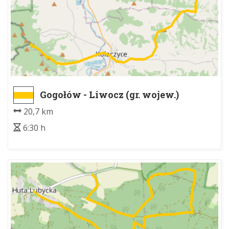
Gogołów - Liwocz (gr. wojew.)
20,7 km
6:30 h