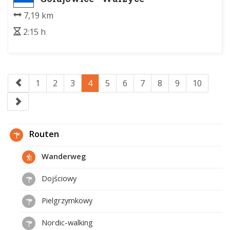
7,19 km
2:15 h
1
2
3
4
5
6
7
8
9
10
Routen
Wanderweg
Dojściowy
Pielgrzymkowy
Nordic-walking