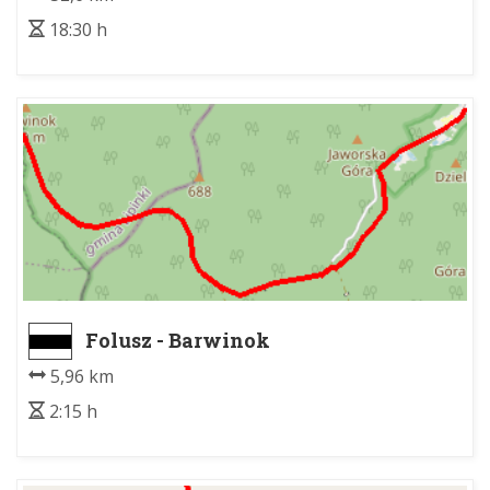
18:30 h
Folusz - Barwinok
5,96 km
2:15 h