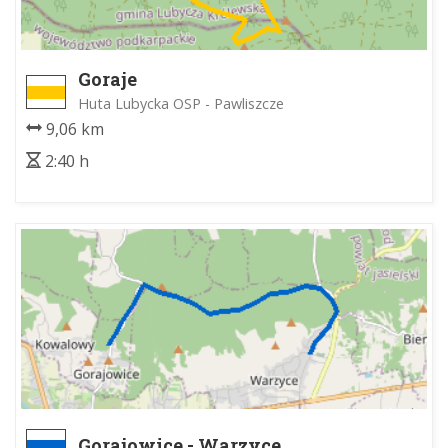
Goraje
Huta Lubycka OSP - Pawliszcze
9,06 km
2:40 h
Gorajowice - Warzyce