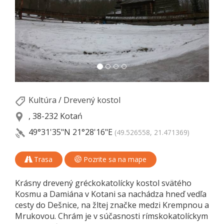
Kultúra
/
Drevený kostol
, 38-232 Kotań
49°31'35"N
21°28'16"E
(49.526558, 21.471369)
Trasa
Pozrite sa na mape
Krásny drevený gréckokatolícky kostol svätého
Kosmu a Damiána v Kotani sa nachádza hneď vedľa
cesty do Dešnice, na žltej značke medzi Krempnou a
Mrukovou. Chrám je v súčasnosti rímskokatolíckym