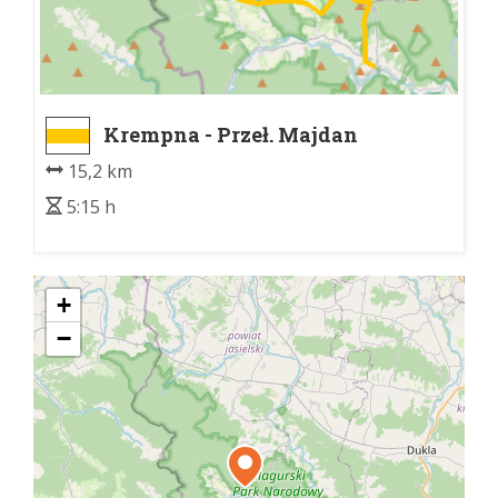
Krempna - Przeł. Majdan
15,2 km
5:15 h
+
−