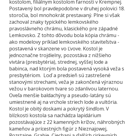
kostolom, filiálnym kostolom farnosti v Krempnej.
Postavený bol pravdepodobne v druhej polovici 18.
storočia, bol mnohokrát prestavaný. Plne si však
zachoval znaky typického lemkovského
pravoslávneho chrámu, klasického pre západné
Lemkovsko. Z tohto dôvodu bola kópia chrámu -
ako modelovy príklad lemkovského staviteľstva -
postavená v skanzene vo Ľvove. Kostol je
jednoznačne trojdielny, pozostáva z nižšieho
vivtára (presbytéria), strednej, vyššej lode a
babinca, nad ktorým bola postavená vysoká veža s
presbytériom. Loď a predsieň sú zastrešené
stanovými strechami, veža je zakončená výraznou
vežou v barokovom tvare so zdanlivou laternou.
Oveľa menšie baldachýny a pseudo-latány sú
umiestnené aj na vrchole striech lode a vultória.
Kostol je obitý doskami a pokrytý šindľom. V
blízkosti kostola sa nachádza lapidárium
pozostávajúce z 22 kamenných krížov, náhrobných
kameňov a prícestných figúr z Nieznajowej,
Rozstajne, Grabie, Ciechani a ďalších cirkevných