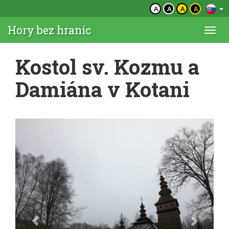
A
A
A
A
Hory bez hraníc
Togg
navi
Kostol sv. Kozmu a
Damiána v Kotani