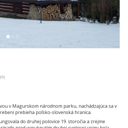
89)
klávou v Magurskom národnom parku, nachádzajúca sa v
hrebeni prebieha poľsko-slovenská hranica.
fungovala do druhej polovice 19. storočia a zrejme
 prípade pred vypuknutím druhej svetovej vojny bola