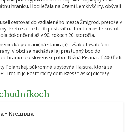
tátnu hranicu. Hoci ležala na území Lemkivščiny, obývali
useli cestovať do vzdialeného mesta Żmigród, pretože v
ámy. Preto sa rozhodli postaviť na tomto mieste kostol.
bola dokončená až v 90. rokoch 20. storočia.
a nemecká pohraničná stanica, čo však obyvateľom
rany. V obci sa nachádzal aj prestupný bod do
cez hranice do slovenskej obce Nižná Pisaná až 400 ľudí.
ty Polanskej, súkromná ubytovňa Hajstra, ktorá sa
P. Tretím je Pastoračný dom Rzeszowskej diecézy
 chodníkoch
ka - Krempna