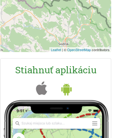
Leaflet
|
©
OpenStreetMap
contributors
Stiahnuť aplikáciu