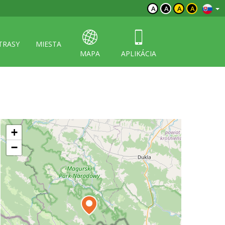
A
A
A
A
TRASY
MIESTA
MAPA
APLIKÁCIA
+
−