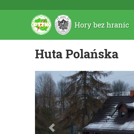
Hory bez hraníc
Huta Polańska