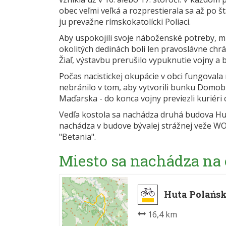
obec veľmi veľká a rozprestierala sa až po š
ju prevažne rímskokatolícki Poliaci.
Aby uspokojili svoje náboženské potreby, m
okolitých dedinách boli len pravoslávne chr
Žiaľ, výstavbu prerušilo vypuknutie vojny a 
Počas nacistickej okupácie v obci fungoval
nebránilo v tom, aby vytvorili bunku Domob
Maďarska - do konca vojny previezli kuriéri 
Vedľa kostola sa nachádza druhá budova Hu
nachádza v budove bývalej strážnej veže WO
"Betania".
Miesto sa nachádza na
Huta Polańs
16,4 km