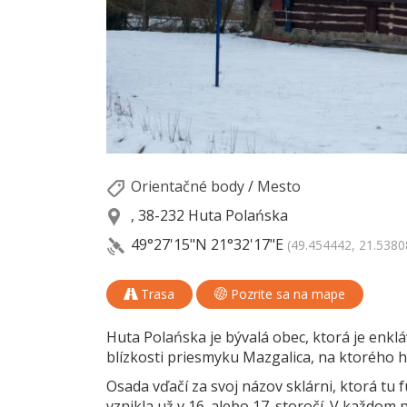
Orientačné body
/
Mesto
, 38-232 Huta Polańska
49°27'15"N
21°32'17"E
(49.454442, 21.5380
Trasa
Pozrite sa na mape
Huta Polańska je bývalá obec, ktorá je en
blízkosti priesmyku Mazgalica, na ktorého 
Osada vďačí za svoj názov sklárni, ktorá tu 
vznikla už v 16. alebo 17. storočí. V každom