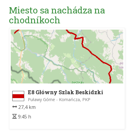
Miesto sa nachádza na
chodníkoch
E8 Główny Szlak Beskidzki
Puławy Górne - Komańcza, PKP
27,4 km
9:45 h