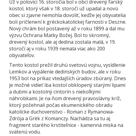
Už v polovici 16. storočia bol v obci drevený farský
kostol, ktorý však v 18. storočí už upadal a novú
obec si zjavne nemohla dovoliť, keďže jej obyvatelia
boli pričlenení k gréckokatolíckej farnosti v Deszne.
Nový chrám bol postavený až v roku 1899 a dal mu
výzvu Ochrana Matky Božej. Bol to skromný,
drevený kostol, ale aj dedina zostala malá, v 19.
storočí aj v roku 1939 nemala viac ako 200
obyvateľov.
Tento kostol prežil druhú svetovú vojnu, vysídlenie
Lemkov a vypálenie dedinských budov, ale v roku
1953 bol na príkaz vtedajších úradov zbúraný. Dnes
je možné vidieť iba kostol obklopený starými lipami
a dubmi a kostolný cintorín s niekoľkými
náhrobkami. Je na ňom drevený pravoslávny kríž,
ktorý požehnali počas ekumenického obradu
katolícke duchovenstvo - Roman z Rymanowa-
Zdrója a Grék z Komanczy. Nachádza sa tu aj
fragment starého krstiteľnice - kamenná miska na
svätenú vodu.