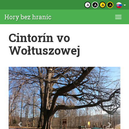
A
A
A
A
Hory bez hraníc
Togg
navi
Cintorín vo
Wołtuszowej