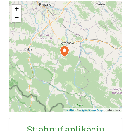
+
−
Leaflet
|
©
OpenStreetMap
contributors
Stiahnuť aplikáciu