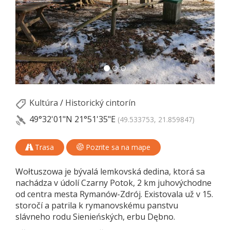
Kultúra
/
Historický cintorín
49°32'01"N
21°51'35"E
(49.533753, 21.859847)
Trasa
Pozrite sa na mape
Wołtuszowa je bývalá lemkovská dedina, ktorá sa
nachádza v údolí Czarny Potok, 2 km juhovýchodne
od centra mesta Rymanów-Zdrój. Existovala už v 15.
storočí a patrila k rymanovskému panstvu
slávneho rodu Sienieńských, erbu Dębno.