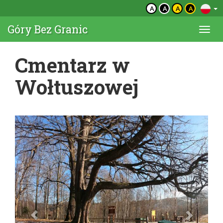
A
A
A
A
Góry Bez Granic
Togg
navi
Cmentarz w
Wołtuszowej