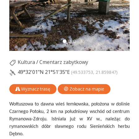
Kultura
/
Cmentarz zabytkowy
49°32'01"N
21°51'35"E
(49.533753, 21.859847)
Wyznacz trasę
Zobacz na mapie
Wołtuszowa to dawna wieś łemkowska, położona w dolinie
Czarnego Potoku, 2 km na południowy wschód od centrum
Rymanowa-Zdroju. Istniała już w XV w., należąc do
rymanowskich dóbr sławnego rodu Sienieńskich herbu
Dębno.