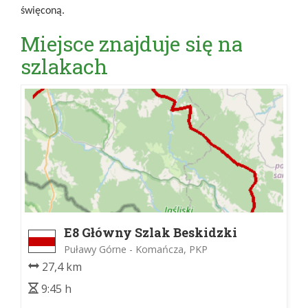
święconą.
Miejsce znajduje się na
szlakach
E8 Główny Szlak Beskidzki
Puławy Górne - Komańcza, PKP
27,4 km
9:45 h