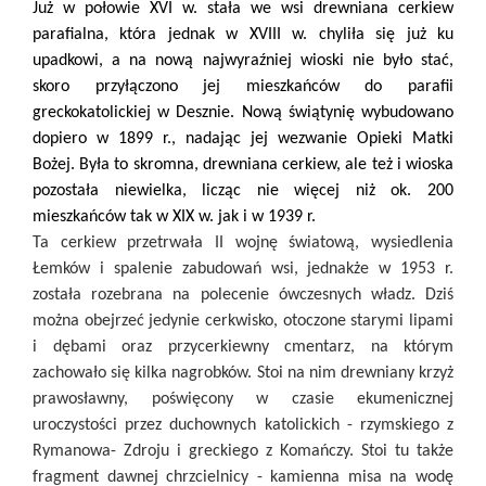
Już w połowie XVI w. stała we wsi drewniana cerkiew
parafialna, która jednak w XVIII w. chyliła się już ku
upadkowi, a na nową najwyraźniej wioski nie było stać,
skoro przyłączono jej mieszkańców do parafii
greckokatolickiej w Desznie. Nową świątynię wybudowano
dopiero w 1899 r., nadając jej wezwanie Opieki Matki
Bożej. Była to skromna, drewniana cerkiew, ale też i wioska
pozostała niewielka, licząc nie więcej niż ok. 200
mieszkańców tak w XIX w. jak i w 1939 r.
Ta cerkiew przetrwała II wojnę światową, wysiedlenia
Łemków i spalenie zabudowań wsi, jednakże w 1953 r.
została rozebrana na polecenie ówczesnych władz. Dziś
można obejrzeć jedynie cerkwisko, otoczone starymi lipami
i dębami oraz przycerkiewny cmentarz, na którym
zachowało się kilka nagrobków. Stoi na nim drewniany krzyż
prawosławny, poświęcony w czasie ekumenicznej
uroczystości przez duchownych katolickich - rzymskiego z
Rymanowa- Zdroju i greckiego z Komańczy. Stoi tu także
fragment dawnej chrzcielnicy - kamienna misa na wodę