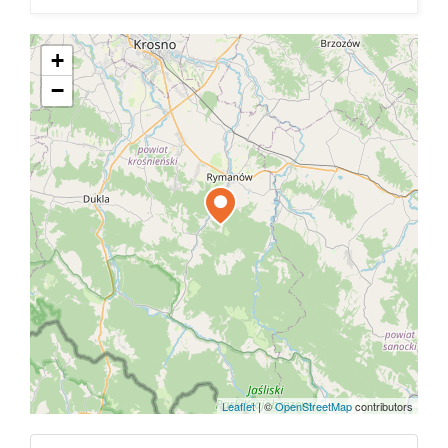
+
−
Leaflet
|
©
OpenStreetMap
contributors