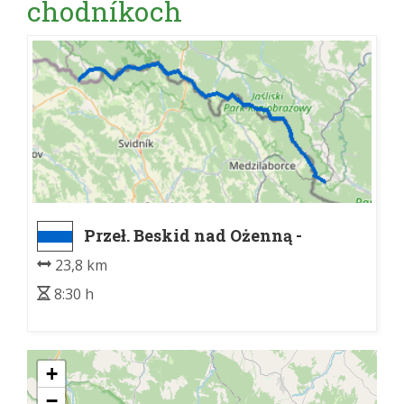
chodníkoch
Przeł. Beskid nad Ożenną -
Porubske sedlo, razc.
23,8 km
8:30 h
+
−