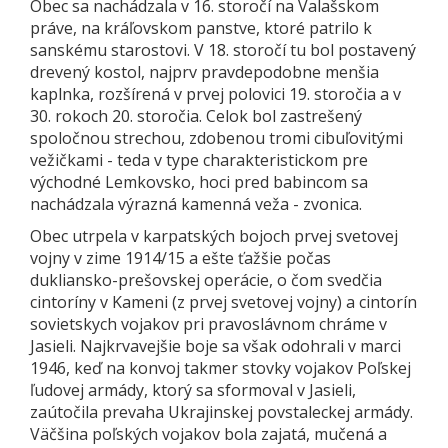
Obec sa nachádzala v 16. storočí na Valašskom
práve, na kráľovskom panstve, ktoré patrilo k
sanskému starostovi. V 18. storočí tu bol postavený
drevený kostol, najprv pravdepodobne menšia
kaplnka, rozšírená v prvej polovici 19. storočia a v
30. rokoch 20. storočia. Celok bol zastrešený
spoločnou strechou, zdobenou tromi cibuľovitými
vežičkami - teda v type charakteristickom pre
východné Lemkovsko, hoci pred babincom sa
nachádzala výrazná kamenná veža - zvonica.
Obec utrpela v karpatských bojoch prvej svetovej
vojny v zime 1914/15 a ešte ťažšie počas
dukliansko-prešovskej operácie, o čom svedčia
cintoríny v Kameni (z prvej svetovej vojny) a cintorín
sovietskych vojakov pri pravoslávnom chráme v
Jasieli. Najkrvavejšie boje sa však odohrali v marci
1946, keď na konvoj takmer stovky vojakov Poľskej
ľudovej armády, ktorý sa sformoval v Jasieli,
zaútočila prevaha Ukrajinskej povstaleckej armády.
Väčšina poľských vojakov bola zajatá, mučená a