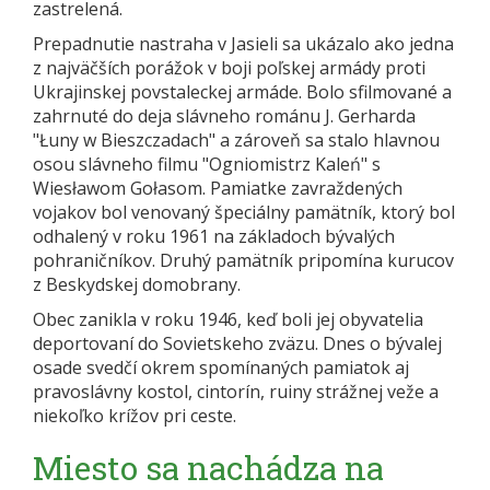
zastrelená.
Prepadnutie nastraha v Jasieli sa ukázalo ako jedna
z najväčších porážok v boji poľskej armády proti
Ukrajinskej povstaleckej armáde. Bolo sfilmované a
zahrnuté do deja slávneho románu J. Gerharda
"Łuny w Bieszczadach" a zároveň sa stalo hlavnou
osou slávneho filmu "Ogniomistrz Kaleń" s
Wiesławom Gołasom. Pamiatke zavraždených
vojakov bol venovaný špeciálny pamätník, ktorý bol
odhalený v roku 1961 na základoch bývalých
pohraničníkov. Druhý pamätník pripomína kurucov
z Beskydskej domobrany.
Obec zanikla v roku 1946, keď boli jej obyvatelia
deportovaní do Sovietskeho zväzu. Dnes o bývalej
osade svedčí okrem spomínaných pamiatok aj
pravoslávny kostol, cintorín, ruiny strážnej veže a
niekoľko krížov pri ceste.
Miesto sa nachádza na