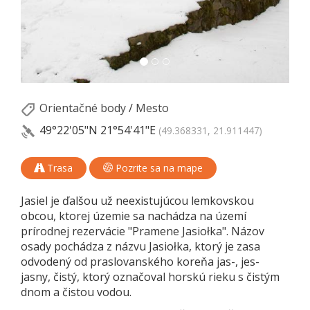
Orientačné body
/
Mesto
49°22'05"N
21°54'41"E
(49.368331, 21.911447)
Trasa
Pozrite sa na mape
Jasiel je ďalšou už neexistujúcou lemkovskou
obcou, ktorej územie sa nachádza na území
prírodnej rezervácie "Pramene Jasiołka". Názov
osady pochádza z názvu Jasiołka, ktorý je zasa
odvodený od praslovanského koreňa jas-, jes-
jasny, čistý, ktorý označoval horskú rieku s čistým
dnom a čistou vodou.