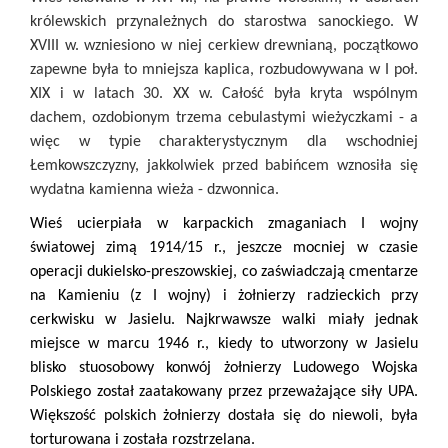
królewskich przynależnych do starostwa sanockiego. W
XVIII w. wzniesiono w niej cerkiew drewnianą, początkowo
zapewne była to mniejsza kaplica, rozbudowywana w I poł.
XIX i w latach 30. XX w. Całość była kryta wspólnym
dachem, ozdobionym trzema cebulastymi wieżyczkami - a
więc w typie charakterystycznym dla wschodniej
Łemkowszczyzny, jakkolwiek przed babińcem wznosiła się
wydatna kamienna wieża - dzwonnica.
Wieś ucierpiała w karpackich zmaganiach I wojny
światowej zimą 1914/15 r., jeszcze mocniej w czasie
operacji dukielsko-preszowskiej, co zaświadczają cmentarze
na Kamieniu (z I wojny) i żołnierzy radzieckich przy
cerkwisku w Jasielu. Najkrwawsze walki miały jednak
miejsce w marcu 1946 r., kiedy to utworzony w Jasielu
blisko stuosobowy konwój żołnierzy Ludowego Wojska
Polskiego został zaatakowany przez przeważające siły UPA.
Większość polskich żołnierzy dostała się do niewoli, była
torturowana i została rozstrzelana.