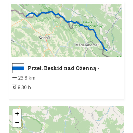
Przeł. Beskid nad Ożenną -
Porubske sedlo, razc.
23,8 km
8:30 h
+
−