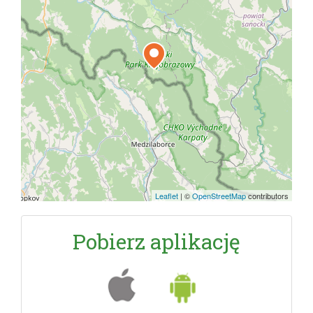
Leaflet
|
©
OpenStreetMap
contributors
Pobierz aplikację