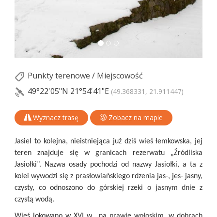
Punkty terenowe
/
Miejscowość
49°22'05"N
21°54'41"E
(49.368331, 21.911447)
Wyznacz trasę
Zobacz na mapie
Jasiel to kolejna, nieistniejąca już dziś wieś łemkowska, jej
teren znajduje się w granicach rezerwatu „Źródliska
Jasiołki”. Nazwa osady pochodzi od nazwy Jasiołki, a ta z
kolei wywodzi się z prasłowiańskiego rdzenia jas-, jes- jasny,
czysty, co odnoszono do górskiej rzeki o jasnym dnie z
czystą wodą.
Wieś lokowano w XVI w., na prawie wołoskim, w dobrach