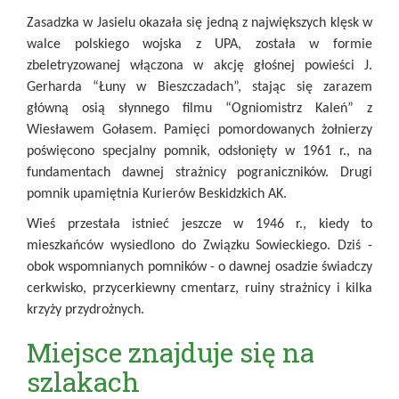
Zasadzka w Jasielu okazała się jedną z największych klęsk w
walce polskiego wojska z UPA, została w formie
zbeletryzowanej włączona w akcję głośnej powieści J.
Gerharda “Łuny w Bieszczadach”, stając się zarazem
główną osią słynnego filmu “Ogniomistrz Kaleń” z
Wiesławem Gołasem. Pamięci pomordowanych żołnierzy
poświęcono specjalny pomnik, odsłonięty w 1961 r., na
fundamentach dawnej strażnicy pograniczników. Drugi
pomnik upamiętnia Kurierów Beskidzkich AK.
Wieś przestała istnieć jeszcze w 1946 r., kiedy to
mieszkańców wysiedlono do Związku Sowieckiego. Dziś -
obok wspomnianych pomników - o dawnej osadzie świadczy
cerkwisko, przycerkiewny cmentarz, ruiny strażnicy i kilka
krzyży przydrożnych.
Miejsce znajduje się na
szlakach