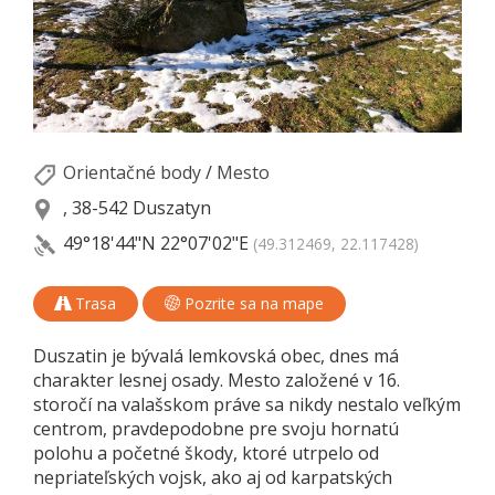
Orientačné body
/
Mesto
, 38-542 Duszatyn
49°18'44"N
22°07'02"E
(49.312469, 22.117428)
Trasa
Pozrite sa na mape
Duszatin je bývalá lemkovská obec, dnes má
charakter lesnej osady. Mesto založené v 16.
storočí na valašskom práve sa nikdy nestalo veľkým
centrom, pravdepodobne pre svoju hornatú
polohu a početné škody, ktoré utrpelo od
nepriateľských vojsk, ako aj od karpatských