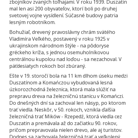
zbojníkov zvaných toľhajami. V roku 1939. Duszatin
mal len asi 200 obyvateľov, ktorí boli po druhej
svetovej vojne vysídlení. Súčasné budovy patria
lesným robotníkom.
Bohužiaľ, drevený pravoslávny chrám svätého
Vladimíra Veľkého, postavený v roku 1925 v
ukrajinskom národnom štýle - na pôdoryse
gréckeho kríža, s jednou osemuholníkovou
centrálnou kupolou nad loďou - sa nezachoval. V
päťdesiatych rokoch bol zbúraný.
Ešte v 19. storočí bola na 11 km dlhom úseku medzi
Duszatínom a Komańczou vybudovaná lesná
úzkorozchodná železnica, ktorá mala slúžiť na
prepravu dreva na železničnú stanicu v Komańczi.
Do dnešných dní sa zachoval len násyp, po ktorom
trať viedla. Neskôr, v 50. rokoch, vznikla ďalšia
železničná trať Mików - Rzepedź, ktorá viedla cez
Duszatin a premávala až do začiatku 90. rokov,
pričom prepravovala nielen drevo, ale aj turistov.
Dodnes sa zachovala železničná trať a veľkolepý