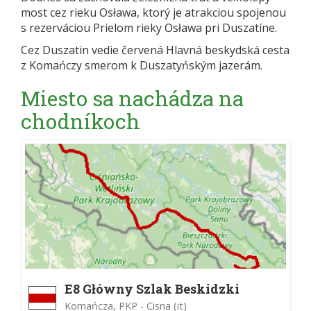
most cez rieku Osława, ktorý je atrakciou spojenou
s rezerváciou Prielom rieky Osława pri Duszatíne.
Cez Duszatin vedie červená Hlavná beskydská cesta
z Komańczy smerom k Duszatyńským jazerám.
Miesto sa nachádza na
chodníkoch
E8 Główny Szlak Beskidzki
Komańcza, PKP - Cisna (it)