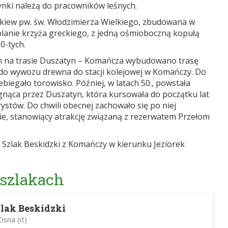
ynki należą do pracowników leśnych.
rkiew pw. św. Włodzimierza Wielkiego, zbudowana w
planie krzyża greckiego, z jedną ośmioboczną kopułą
50-tych.
 km na trasie Duszatyn – Komańcza wybudowano trasę
 do wywozu drewna do stacji kolejowej w Komańczy. Do
ebiegało torowisko. Później, w latach 50., powstała
egnąca przez Duszatyn, która kursowała do początku lat
rystów. Do chwili obecnej zachowało się po niej
e, stanowiący atrakcję związaną z rezerwatem Przełom
Szlak Beskidzki z Komańczy w kierunku Jeziorek
 szlakach
lak Beskidzki
sna (it)