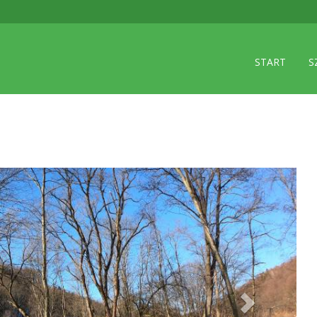
START
S