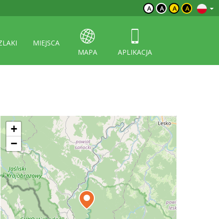
A
A
A
A
ZLAKI
MIEJSCA
MAPA
APLIKACJA
+
−