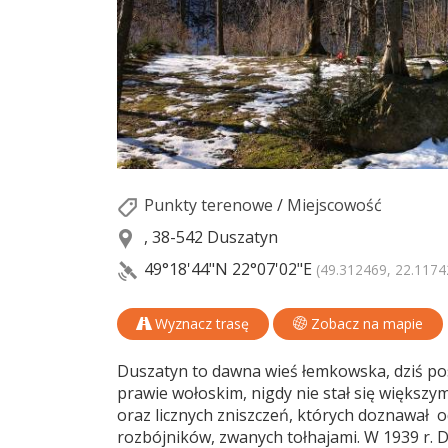
Punkty terenowe
/
Miejscowość
, 38-542 Duszatyn
49°18'44"N
22°07'02"E
(49.312469, 22.1174
Wyznacz trasę
Zobacz na mapie
Duszatyn to dawna wieś łemkowska, dziś pos
prawie wołoskim, nigdy nie stał się większ
oraz licznych zniszczeń, których doznawał o
rozbójników, zwanych tołhajami. W 1939 r. D