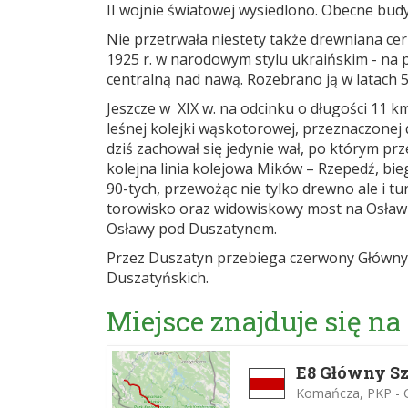
II wojnie światowej wysiedlono. Obecne bud
Nie przetrwała niestety także drewniana ce
1925 r. w narodowym stylu ukraińskim - na 
centralną nad nawą. Rozebrano ją w latach 
Jeszcze w XIX w. na odcinku o długości 11
leśnej kolejki wąskotorowej, przeznaczonej
dziś zachował się jedynie wał, po którym prz
kolejna linia kolejowa Mików – Rzepedź, bi
90-tych, przewożąc nie tylko drewno ale i tu
torowisko oraz widowiskowy most na Osławi
Osławy pod Duszatynem.
Przez Duszatyn przebiega czerwony Główny 
Duszatyńskich.
Miejsce znajduje się na
E8 Główny Sz
Komańcza, PKP - Ci