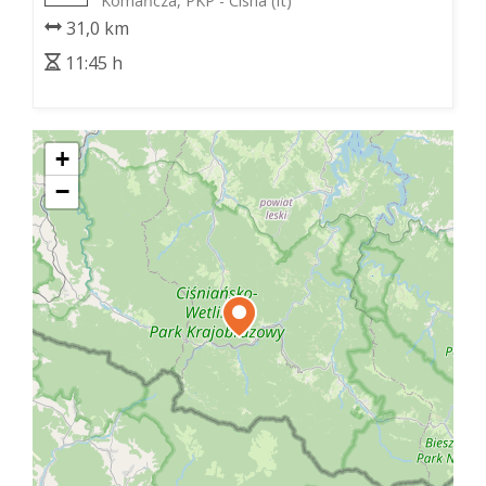
Komańcza, PKP - Cisna (it)
31,0 km
11:45 h
+
−