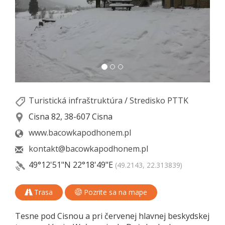
Turistická infraštruktúra
/
Stredisko PTTK
Cisna 82, 38-607 Cisna
www.bacowkapodhonem.pl
kontakt@bacowkapodhonem.pl
49°12'51"N
22°18'49"E
(49.2143, 22.313839)
Trasa
Pozrite sa na mape
Tesne pod Cisnou a pri červenej hlavnej beskydskej