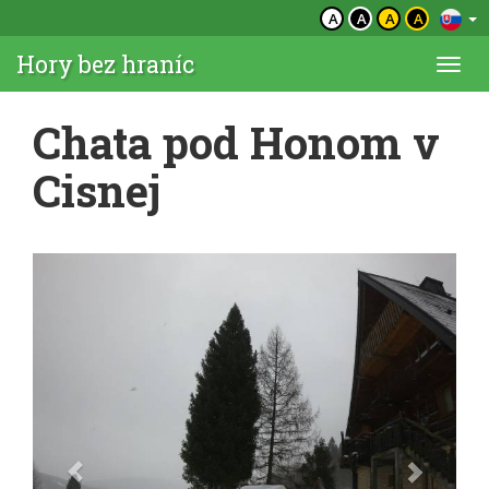
A
A
A
A
Hory bez hraníc
Togg
navi
Chata pod Honom v
Cisnej