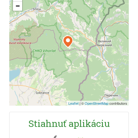
−
Leaflet
|
©
OpenStreetMap
contributors
Stiahnuť aplikáciu