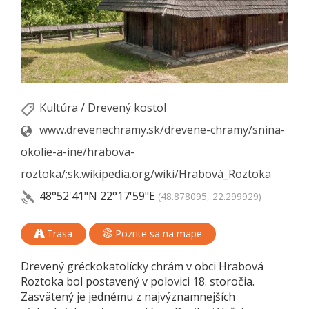
Kultúra
/
Drevený kostol
www.drevenechramy.sk/drevene-chramy/snina-
okolie-a-ine/hrabova-
roztoka/;sk.wikipedia.org/wiki/Hrabová_Roztoka
48°52'41"N
22°17'59"E
(48.878095, 22.299929)
Trasa
Pozrite sa na mape
Drevený gréckokatolícky chrám v obci Hrabová
Roztoka bol postavený v polovici 18. storočia.
Zasvätený je jednému z najvýznamnejších