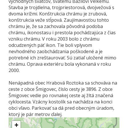
východných svätcov, svätému Bazilovi Veľkému.
Stavba je trojdielna, trojpriestorová, dvojvežová s
dvoma krížmi. Konštrukcia chrámu je zrubová,
konštrukcia veže stĺpová. Zaujímavosťou tohto
chrámu je, že sa zachovala pôvodná podoba
chrámu, ikonostasu i prestola pochádzajúca z čias
vzniku chrámu. V roku 2003 bolo z chrámu
odcudzených päť ikon. Tie boli vplyvom
nevhodného zaobchádzania poškodené a je
potrebné ich zreštaurovať. Sú zatiaľ uložené mimo
chrámu. Oprava exteriéru bola vykonaná v roku
2000.
Nenápadná obec Hrabová Roztoka sa schováva na
ceste z obce Šmigovec, číslo cesty je 3896. Z obce
Šmigovec vedie po rovnakej ceste aj žltá značená
cyklocesta. Vzácny kostolík sa nachádza na konci
obci vľavo. Parkovať sa dá pred obecným úradom,
ktorý je pár metrov ďalej.
+