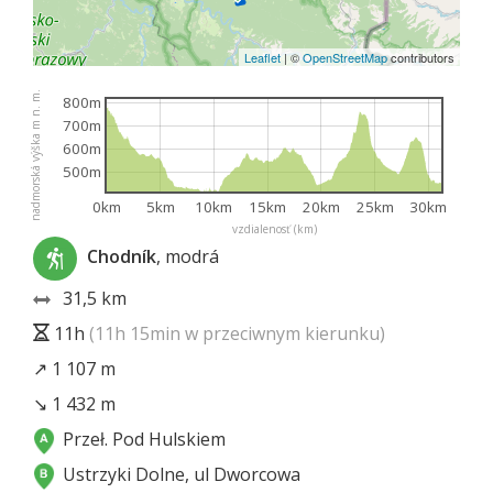
Leaflet
|
©
OpenStreetMap
contributors
nadmorská výška m n. m.
800m
700m
600m
500m
0km
5km
10km
15km
20km
25km
30km
vzdialenosť (km)
Chodník
, modrá
31,5 km
11h
(11h 15min w przeciwnym kierunku)
↗ 1 107 m
↘ 1 432 m
Przeł. Pod Hulskiem
Ustrzyki Dolne, ul Dworcowa