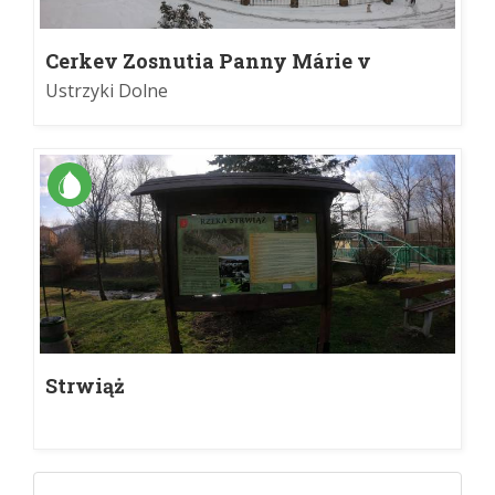
Cerkev Zosnutia Panny Márie v
Ustrzykach Dolnych
Ustrzyki Dolne
Strwiąż