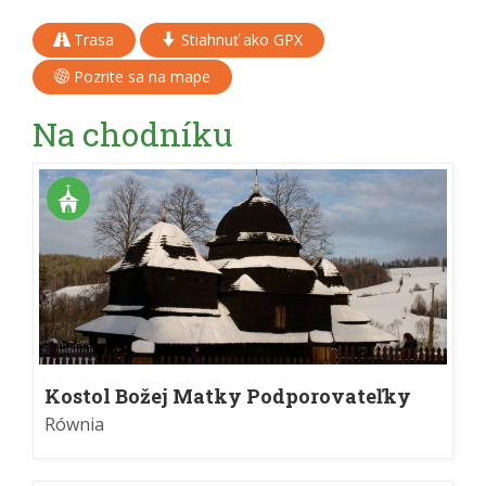
Trasa
Stiahnuť ako GPX
Pozrite sa na mape
Na chodníku
Kostol Božej Matky Podporovateľky
veriacich v Równi
Równia