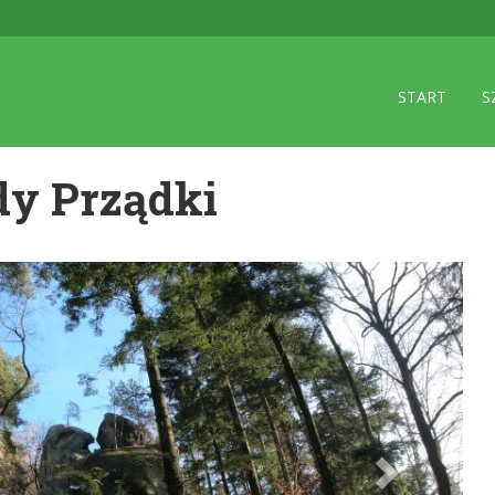
START
S
dy Prządki