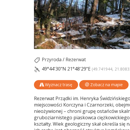
Przyroda
/
Rezerwat
49°44'30"N
21°48'29"E
(49.741944, 21.8083
Wyznacz trasę
Zobacz na mapie
Rezerwat Prządki im. Henryka Świdzińskiego
miejscowości Korczyna i Czarnorzeki, obejm
nieożywionej – chroni grupę ostańców skal
gruboziarnistego piaskowca ciężkowickiego,
kształty. Wiek geologiczny skał określa się 