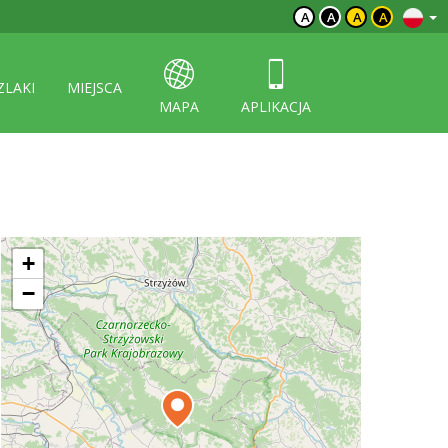
A
A
A
A
ZLAKI
MIEJSCA
MAPA
APLIKACJA
+
−