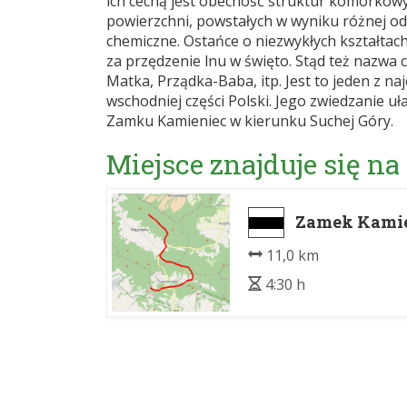
ich cechą jest obecność struktur komórkowyc
powierzchni, powstałych w wyniku różnej od
chemiczne. Ostańce o niezwykłych kształtac
za przędzenie lnu w święto. Stąd też nazwa c
Matka, Prządka-Baba, itp. Jest to jeden z 
wschodniej części Polski. Jego zwiedzanie u
Zamku Kamieniec w kierunku Suchej Góry.
Miejsce znajduje się na
Zamek Kamien
11,0 km
4:30 h