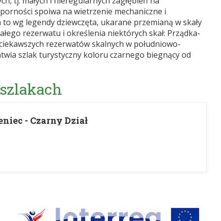
h, tj. małych i nieregularnych zagłębień na
porności spoiwa na wietrzenie mechaniczne i
h to wg legendy dziewczęta, ukarane przemianą w skały
ałego rezerwatu i określenia niektórych skał: Prządka-
najciekawszych rezerwatów skalnych w południowo-
łatwia szlak turystyczny koloru czarnego biegnący od
 szlakach
iec - Czarny Dział