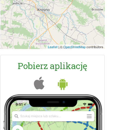
Leaflet
|
©
OpenStreetMap
contributors
Pobierz aplikację