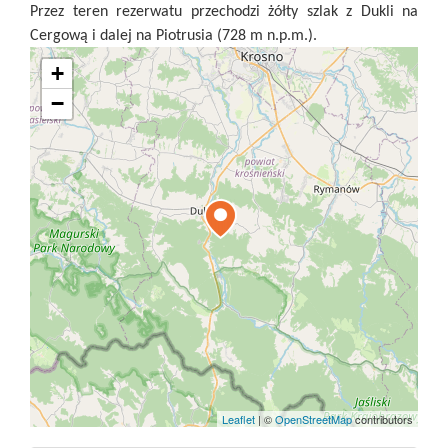
Przez teren rezerwatu przechodzi żółty szlak z Dukli na
Cergową i dalej na Piotrusia (728 m n.p.m.).
+
−
Leaflet
|
©
OpenStreetMap
contributors