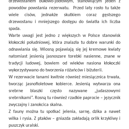
drzewostanem bukowo-jodłowym, stanowiącym jeden z
powodów powstania rezerwatu. Przed laty rosło tu także
wiele cisów, jednakże skutkiem coraz gęstszego
drzewostanu i mniejszego dostępu do światła ich liczba
spada.
Warte uwagi jest jedno z większych w Polsce stanowisk
kłokoczki południowej, która znalazła tu dobre warunki do
odnawiania się. Wiosną pojawiają się jej kremowe kwiaty
natomiast jesienią jasnoszare torebki nasienne, znane w
tradycji ludowej, bowiem od wieków nasiona kłokoczki
wykorzystywano do tworzenia różańców i biżuterii.
W rezerwacie łanami kwitnie również miesiącznica trwała,
tworząc jasnofioletowe kobierce. Jesienią wytwarza ona
srebrne blaszki często nazywane „judaszowymi
srebrnikami”. Rosną tu również rzadkie paprocie – języcznik
zwyczajny i zanokcica skalna.
Z fauny można tu spotkać jelenia, sarnę, dzika a nawet
wilka i rysia. Z ptaków – gniazda zakładają orlik krzykliwy i
puszczyk uralski.