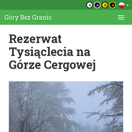
A
A
A
A
Góry Bez Granic
Togg
navi
Rezerwat
Tysiąclecia na
Górze Cergowej