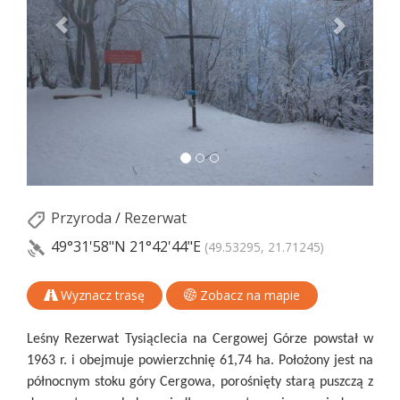
Przyroda
/
Rezerwat
49°31'58"N
21°42'44"E
(49.53295, 21.71245)
Wyznacz trasę
Zobacz na mapie
Leśny Rezerwat Tysiąclecia na Cergowej Górze powstał w
1963 r. i obejmuje powierzchnię 61,74 ha. Położony jest na
północnym stoku góry Cergowa, porośnięty starą puszczą z