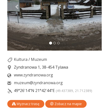
Kultura
/
Muzeum
Zyndranowa 1, 38-454 Tylawa
www.zyndranowa.org
muzeum@zyndranowa.org
49°26'14"N
21°42'44"E
(49.437389, 21.712389)
Wyznacz trasę
Zobacz na mapie