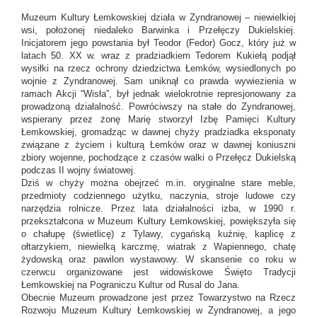
Muzeum Kultury Łemkowskiej działa w Zyndranowej – niewielkiej
wsi, położonej niedaleko Barwinka i Przełęczy Dukielskiej.
Inicjatorem jego powstania był Teodor (Fedor) Gocz, który już w
latach 50. XX w. wraz z pradziadkiem Tedorem Kukiełą podjął
wysiłki na rzecz ochrony dziedzictwa Łemków, wysiedlonych po
wojnie z Zyndranowej. Sam uniknął co prawda wywiezienia w
ramach Akcji “Wisła”, był jednak wielokrotnie represjonowany za
prowadzoną działalność. Powróciwszy na stałe do Zyndranowej,
wspierany przez żonę Marię stworzył Izbę Pamięci Kultury
Łemkowskiej, gromadząc w dawnej chyży pradziadka eksponaty
związane z życiem i kulturą Łemków oraz w dawnej koniuszni
zbiory wojenne, pochodzące z czasów walki o Przełęcz Dukielską
podczas II wojny światowej.
Dziś w chyży można obejrzeć m.in. oryginalne stare meble,
przedmioty codziennego użytku, naczynia, stroje ludowe czy
narzędzia rolnicze. Przez lata działalności izba, w 1990 r.
przekształcona w Muzeum Kultury Łemkowskiej, powiększyła się
o chałupę (świetlicę) z Tylawy, cygańską kuźnię, kaplicę z
ołtarzykiem, niewielką karczmę, wiatrak z Wapiennego, chatę
żydowską oraz pawilon wystawowy. W skansenie co roku w
czerwcu organizowane jest widowiskowe Święto Tradycji
Łemkowskiej na Pograniczu Kultur od Rusal do Jana.
Obecnie Muzeum prowadzone jest przez Towarzystwo na Rzecz
Rozwoju Muzeum Kultury Łemkowskiej w Zyndranowej, a jego