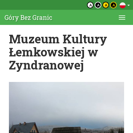
A
A
A
A
Góry Bez Granic
Togg
navi
Muzeum Kultury
Łemkowskiej w
Zyndranowej