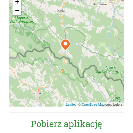
+
−
Leaflet
|
©
OpenStreetMap
contributors
Pobierz aplikację